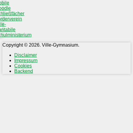
bile
oodle
hließfächer
rderverein
lle-
ntabile
hulministerium
Copyright © 2026. Ville-Gymnasium.
Disclaimer
Impressum
Cookies
Backend