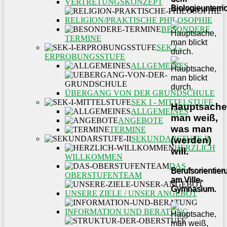
VERTRETUNGSKONZEPT
Biologieunterric
RELIGION/PRAKTISCHE PHILOSOPHIE
BESONDERE
TERMINE
SEK I -
ERPROBUNGSSTUFE
ALLGEMEINES
ÜBERGANG VON DER GRUNDSCHULE
SEK I - MITTELSTUFE
Hauptsache
ALLGEMEINES
man weiß,
ANGEBOTE
was man
TERMINE
SEKUNDARSTUFE II
(werden)
HERZLICH
will.
WILLKOMMEN
DAS
Berufsorientier
OBERSTUFENTEAM
am Ville-
Gymnasium.
UNSERE ZIELE / UNSER ANGEBOT
INFORMATION UND BERATUNG