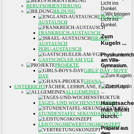
BERUFSORIENTIERUNG
BILDUNG
ENGLAND-
AUSTAUSCH
FRANKREICH-AUSTAUSCH
Zum
ISRAEL-
Kugeln ...
AUSTAUSCH
PERU-AUSTAUSCH
Physikunterrich
GASTSCHÜLER AM VGE
am Ville-
PROJEKTE
Gymnasium.
GIRLS' DAY / BOYS'
DAY
GHANA
UNTERRICHT
FÄCHER, LEHRPLÄNE, FÖRDERUNG
ALLGEMEINES
Hauptsache
TAGES- UND WOCHENSTRUKTUR
man blickt
STUNDENTAFEL SEKUNDARSTUFE I
durch.
LEISTUNGSBEWERTUNGSKONZEPT
Präparat aus
dem