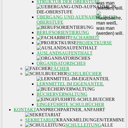
STRUKTUR DER OBERSTUFE
ÜBERGANG UND AUFNAHME IN DIE
OBERSTUFE
BERUFSORIENTIERUNG
FACHARBEIT
PROJEKTKURSE
AUSLANDSAUFENTHALT
ORGANISATORISCHES
FÄCHER
SCHULBÜCHER
LERNMITTEL IM EIGENANTEIL
BÜCHERVERWALTUNG
EINGEFÜHRTE SCHULBÜCHER
KONTAKT
ANSPRECHPARTNER, ANFAHRT
SEKRETARIAT
KRANKMELDUNGEN/TERMINE
SCHULLEITUNG
ALLE