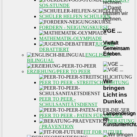
SOS-STUNDE
SCHÜLER HELFEN SCHÜLERN
FORDERN - NEIGUNGSKURSE
VGE ...
MATHEMATIK-OLYMPIADE
Vielfalt
JUGEND
Gemeinsam
DEBATTIERT
Erleben.
ENGLISCH
BILINGUAL
ERZIEHUNG/PEER TO PEER
Wir
PEER TO PEER - STREITSCHLICHTUNG
bringen
Licht ins
PEER TO PEER -
Dunkel.
SCHULSANITÄTSDIENST
Lampendesign
PEER TO PEER - PATEN FÜR DIE 5ER
im
BERATUNG
Kunstunterricht.
/ PRÄVENTION
FIT FOR FUTURE