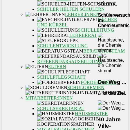
stimmt.
SCHÜLER HELFEN SCHÜLERN
LEHRER:INNEN
Schülerversuc
FÄCHER
im
UND KÜRZEL
Chemieunterric
SCHULLEITUNG
LEHRERRAT
SCHULENTWICKLUNG
BERATUNGSTEAM
REFERENDARSAUSBILDUNG
ELTERN
SCHULPFLEGSCHAFT
Der Weg ...
FÖRDERVEREIN
SCHULGREMIEN
... ist das Ziel.
MITARBEITER:INNEN
SCHULSEKRETARIAT
HAUSMEISTER
40 Jahre
Ville-
SOZIALPÄDAGOGISCHER