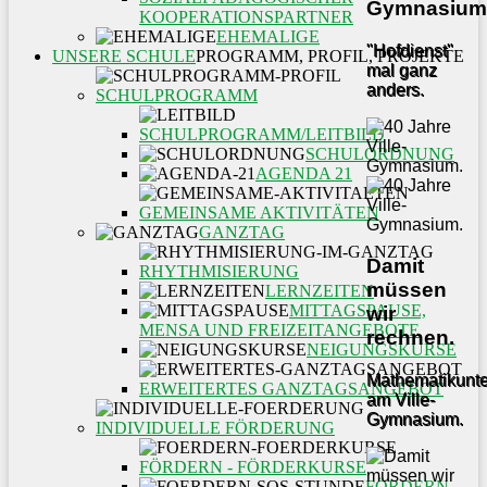
Gymnasium
KOOPERATIONSPARTNER
EHEMALIGE
"Hofdienst"
UNSERE SCHULE
PROGRAMM, PROFIL, PROJEKTE
mal ganz
anders.
SCHULPROGRAMM
SCHULPROGRAMM/LEITBILD
SCHULORDNUNG
AGENDA 21
GEMEINSAME AKTIVITÄTEN
GANZTAG
Damit
RHYTHMISIERUNG
müssen
LERNZEITEN
MITTAGSPAUSE,
wir
MENSA UND FREIZEITANGEBOTE
rechnen.
NEIGUNGSKURSE
Mathematikunter
ERWEITERTES GANZTAGSANGEBOT
am Ville-
Gymnasium.
INDIVIDUELLE FÖRDERUNG
FÖRDERN - FÖRDERKURSE
FÖRDERN -