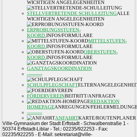
WICHTIGEN ANGELEGENHEITEN
STELLVERTRETENDE SCHULLEITUNG
ALLE
WICHTIGEN ANGELEGENHEITEN
ERPROBUNGSSTUFEN-
KOORD.
INFOS/FORMULARE
MITTELSTUFEN-
KOORD.
INFOS/FORMULARE
OBERSTUFEN-
KOORD.
INFOS/FORMULARE
GANZTAGSKOORDINATION
----------
SCHULPFLEGSCHAFT
ELTERNANGELEGENHEI
FÖRDERVEREIN
BEITRITT/ANFRAGEN
REDAKTION
HOMEPAGE
ANREGUNGEN/FEHLERMELDUNG
----------
ANFAHRT
KARTE/ROUTENPLANER
Ville-Gymnasium der Stadt Erftstadt - Schwalbenstraße 1 -
50374 Erftstadt-Liblar - Tel.: 02235/922253 - Fax:
02235/922255 - E-Mail: sekretariat@ville-