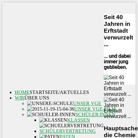
Seit 40
Jahren in
Erftstadt
verwurzelt
...
... und dabei
immer jung
geblieben.
HOME
STARTSEITE/AKTUELLES
WIR
ÜBER UNS
UNSER VGE
UNSER VGE-FILM
SCHÜLER:INNEN
KLASSEN
Hauptsache
SCHÜLERVERTRETUNG
die Chemie
PATEN