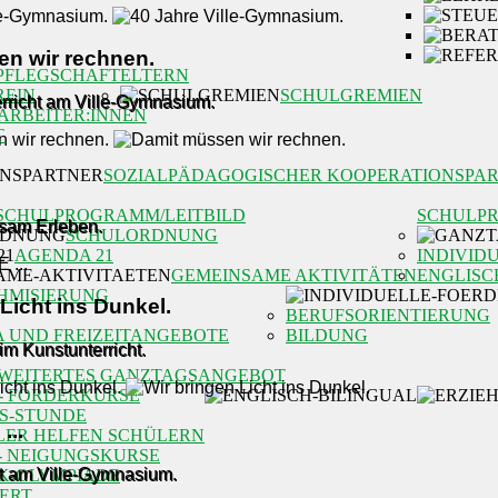
n wir rechnen.
PFLEGSCHAFT
ELTERN
REIN
SCHULGREMIEN
rricht am Ville-Gymnasium.
ARBEITER:INNEN
T
SOZIALPÄDAGOGISCHER KOOPERATIONSPA
SCHULPROGRAMM/LEITBILD
SCHULP
nsam Erleben.
SCHULORDNUNG
AGENDA 21
INDIVID
GEMEINSAME AKTIVITÄTEN
ENGLISC
HMISIERUNG
Licht ins Dunkel.
BERUFSORIENTIERUNG
A UND FREIZEITANGEBOTE
BILDUNG
m Kunstunterricht.
WEITERTES GANZTAGSANGEBOT
- FÖRDERKURSE
OS-STUNDE
...
LER HELFEN SCHÜLERN
- NEIGUNGSKURSE
ht am Ville-Gymnasium.
K-OLYMPIADE
ERT