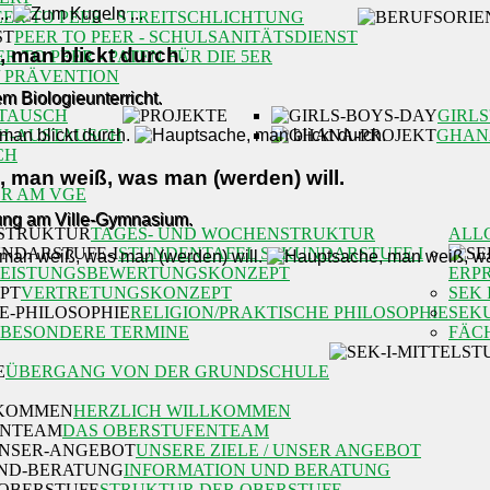
EER TO PEER - STREITSCHLICHTUNG
PEER TO PEER - SCHULSANITÄTSDIENST
 man blickt durch.
ER TO PEER - PATEN FÜR DIE 5ER
/ PRÄVENTION
m Biologieunterricht.
TAUSCH
GIRLS
H-AUSTAUSCH
GHAN
CH
 man weiß, was man (werden) will.
R AM VGE
rung am Ville-Gymnasium.
TAGES- UND WOCHENSTRUKTUR
ALL
STUNDENTAFEL SEKUNDARSTUFE I
LEISTUNGSBEWERTUNGSKONZEPT
ERP
VERTRETUNGSKONZEPT
SEK 
RELIGION/PRAKTISCHE PHILOSOPHIE
SEK
BESONDERE TERMINE
FÄC
ÜBERGANG VON DER GRUNDSCHULE
HERZLICH WILLKOMMEN
DAS OBERSTUFENTEAM
UNSERE ZIELE / UNSER ANGEBOT
INFORMATION UND BERATUNG
STRUKTUR DER OBERSTUFE