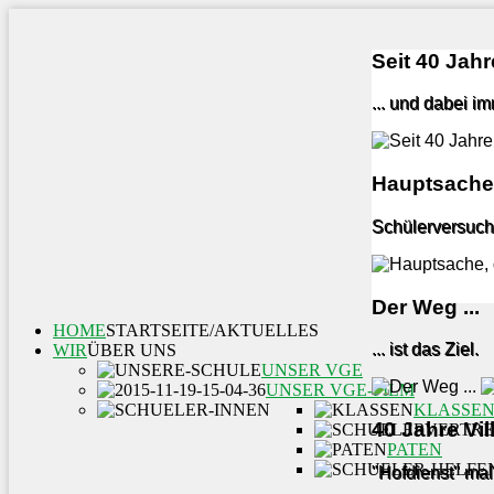
Seit 40 Jahre
... und dabei i
Hauptsache,
Schülerversuch
Der Weg ...
HOME
STARTSEITE/AKTUELLES
... ist das Ziel.
WIR
ÜBER UNS
UNSER VGE
UNSER VGE-FILM
KLASSE
40 Jahre Vi
PATEN
"Hofdienst" mal