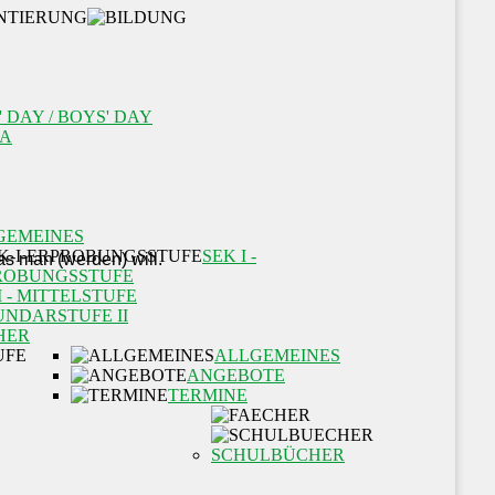
' DAY / BOYS' DAY
A
GEMEINES
SEK I -
ROBUNGSSTUFE
I - MITTELSTUFE
UNDARSTUFE II
HER
ALLGEMEINES
ANGEBOTE
TERMINE
SCHULBÜCHER