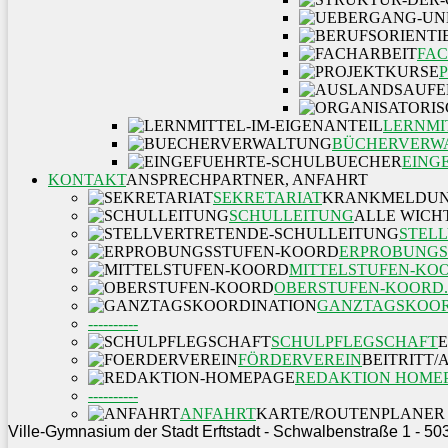
FAC
LERNMI
BÜCHERVERW
EING
KONTAKT
ANSPRECHPARTNER, ANFAHRT
SEKRETARIAT
KRANKMELDUN
SCHULLEITUNG
ALLE WICH
STEL
ERPROBUNGS
MITTELSTUFEN-KO
OBERSTUFEN-KOORD.
GANZTAGSKOOR
----------
SCHULPFLEGSCHAFT
FÖRDERVEREIN
BEITRITT
REDAKTION HOME
----------
ANFAHRT
KARTE/ROUTENPLANER
Ville-Gymnasium der Stadt Erftstadt - Schwalbenstraße 1 - 50