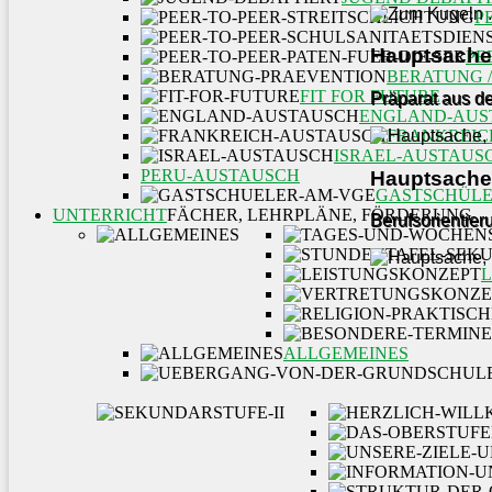
P
Hauptsache,
PE
BERATUNG 
FIT FOR FUTURE
Präparat aus de
ENGLAND-AUS
FRANKREIC
ISRAEL-AUSTAUS
PERU-AUSTAUSCH
Hauptsache,
GASTSCHÜLE
UNTERRICHT
FÄCHER, LEHRPLÄNE, FÖRDERUNG
Berufsorientie
ALLGEMEINES