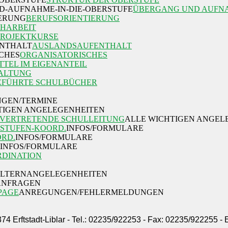
ÜBERGANG UND AUFNA
BERUFSORIENTIERUNG
HARBEIT
PROJEKTKURSE
AUSLANDSAUFENTHALT
ORGANISATORISCHES
TTEL IM EIGENANTEIL
ALTUNG
EFÜHRTE SCHULBÜCHER
GEN/TERMINE
TIGEN ANGELEGENHEITEN
LVERTRETENDE SCHULLEITUNG
ALLE WICHTIGEN ANGEL
STUFEN-KOORD.
INFOS/FORMULARE
ORD.
INFOS/FORMULARE
INFOS/FORMULARE
DINATION
ELTERNANGELEGENHEITEN
/ANFRAGEN
PAGE
ANREGUNGEN/FEHLERMELDUNGEN
374 Erftstadt-Liblar - Tel.: 02235/922253 - Fax: 02235/922255 