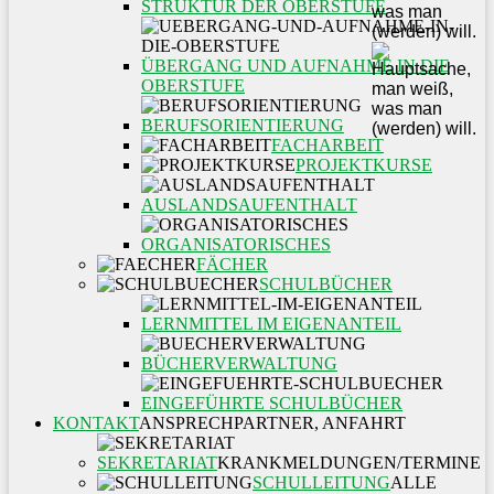
STRUKTUR DER OBERSTUFE
ÜBERGANG UND AUFNAHME IN DIE
OBERSTUFE
BERUFSORIENTIERUNG
FACHARBEIT
PROJEKTKURSE
AUSLANDSAUFENTHALT
ORGANISATORISCHES
FÄCHER
SCHULBÜCHER
LERNMITTEL IM EIGENANTEIL
BÜCHERVERWALTUNG
EINGEFÜHRTE SCHULBÜCHER
KONTAKT
ANSPRECHPARTNER, ANFAHRT
SEKRETARIAT
KRANKMELDUNGEN/TERMINE
SCHULLEITUNG
ALLE