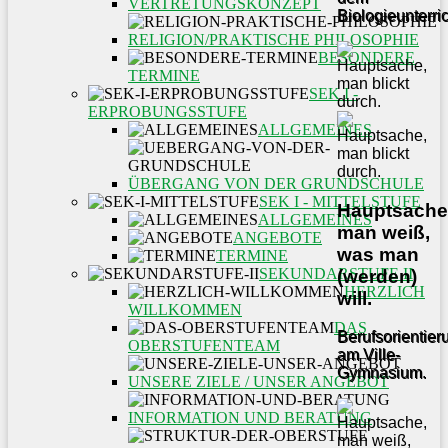
VERTRETUNGSKONZEPT
Biologieunterric
RELIGION/PRAKTISCHE PHILOSOPHIE
BESONDERE
TERMINE
SEK I -
ERPROBUNGSSTUFE
ALLGEMEINES
ÜBERGANG VON DER GRUNDSCHULE
SEK I - MITTELSTUFE
Hauptsache
ALLGEMEINES
man weiß,
ANGEBOTE
was man
TERMINE
SEKUNDARSTUFE II
(werden)
HERZLICH
will.
WILLKOMMEN
DAS
Berufsorientier
OBERSTUFENTEAM
am Ville-
Gymnasium.
UNSERE ZIELE / UNSER ANGEBOT
INFORMATION UND BERATUNG