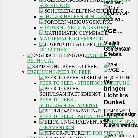
SOS-STUNDE
SCHÜLER HELFEN SCHÜLERN
FORDERN - NEIGUNGSKURSE
VGE ...
MATHEMATIK-OLYMPIADE
Vielfalt
JUGEND
Gemeinsam
DEBATTIERT
Erleben.
ENGLISCH
BILINGUAL
ERZIEHUNG/PEER TO PEER
Wir
PEER TO PEER - STREITSCHLICHTUNG
bringen
Licht ins
PEER TO PEER -
Dunkel.
SCHULSANITÄTSDIENST
Lampendesign
PEER TO PEER - PATEN FÜR DIE 5ER
im
BERATUNG
Kunstunterricht.
/ PRÄVENTION
FIT FOR FUTURE