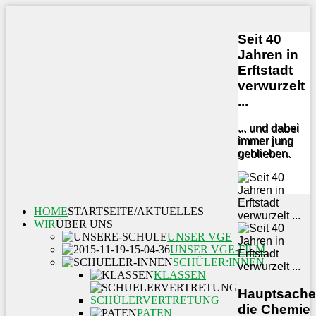
Seit 40
Jahren in
Erftstadt
verwurzelt
...
... und dabei
immer jung
geblieben.
HOME
STARTSEITE/AKTUELLES
WIR
ÜBER UNS
UNSER VGE
UNSER VGE-FILM
SCHÜLER:INNEN
KLASSEN
Hauptsache
SCHÜLERVERTRETUNG
die Chemie
PATEN