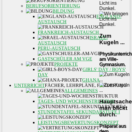
BERUFSORIENTIERUNG
BILDUNG
ENGLAND-
AUSTAUSCH
FRANKREICH-AUSTAUSCH
Zum
ISRAEL-
Kugeln ...
AUSTAUSCH
PERU-AUSTAUSCH
Physikunterrich
GASTSCHÜLER AM VGE
am Ville-
PROJEKTE
Gymnasium.
GIRLS' DAY / BOYS'
DAY
GHANA
UNTERRICHT
FÄCHER, LEHRPLÄNE, FÖRDERUNG
ALLGEMEINES
Hauptsache
TAGES- UND WOCHENSTRUKTUR
man blickt
STUNDENTAFEL SEKUNDARSTUFE I
durch.
LEISTUNGSBEWERTUNGSKONZEPT
Präparat aus
dem