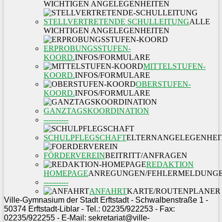
WICHTIGEN ANGELEGENHEITEN
STELLVERTRETENDE SCHULLEITUNG
ALLE
WICHTIGEN ANGELEGENHEITEN
ERPROBUNGSSTUFEN-
KOORD.
INFOS/FORMULARE
MITTELSTUFEN-
KOORD.
INFOS/FORMULARE
OBERSTUFEN-
KOORD.
INFOS/FORMULARE
GANZTAGSKOORDINATION
----------
SCHULPFLEGSCHAFT
ELTERNANGELEGENHEI
FÖRDERVEREIN
BEITRITT/ANFRAGEN
REDAKTION
HOMEPAGE
ANREGUNGEN/FEHLERMELDUNG
----------
ANFAHRT
KARTE/ROUTENPLANER
Ville-Gymnasium der Stadt Erftstadt - Schwalbenstraße 1 -
50374 Erftstadt-Liblar - Tel.: 02235/922253 - Fax:
02235/922255 - E-Mail: sekretariat@ville-