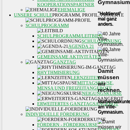
Gymnasium
KOOPERATIONSPARTNER
EHEMALIGE
"Hofdienst"
UNSERE SCHULE
PROGRAMM, PROFIL, PROJEKTE
mal ganz
anders.
SCHULPROGRAMM
SCHULPROGRAMM/LEITBILD
SCHULORDNUNG
AGENDA 21
GEMEINSAME AKTIVITÄTEN
GANZTAG
Damit
RHYTHMISIERUNG
müssen
LERNZEITEN
MITTAGSPAUSE,
wir
MENSA UND FREIZEITANGEBOTE
rechnen.
NEIGUNGSKURSE
Mathematikunter
ERWEITERTES GANZTAGSANGEBOT
am Ville-
Gymnasium.
INDIVIDUELLE FÖRDERUNG
FÖRDERN - FÖRDERKURSE
FÖRDERN -