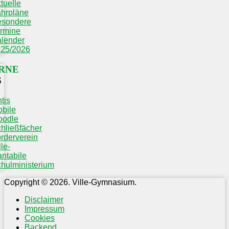
tuelle
hrpläne
esondere
rmine
lender
025/2026
RNE
S
tis
bile
oodle
hließfächer
rderverein
lle-
ntabile
hulministerium
Copyright © 2026. Ville-Gymnasium.
Disclaimer
Impressum
Cookies
Backend