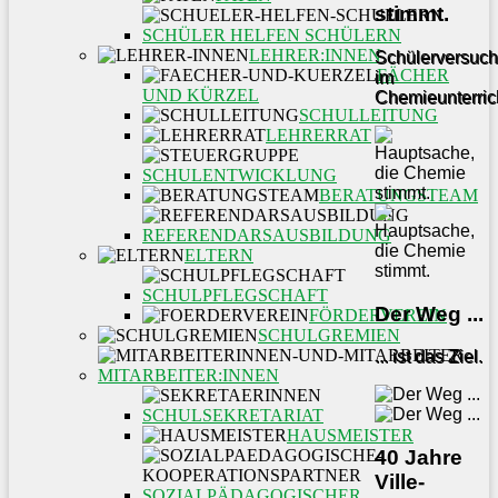
stimmt.
SCHÜLER HELFEN SCHÜLERN
LEHRER:INNEN
Schülerversuc
FÄCHER
im
UND KÜRZEL
Chemieunterric
SCHULLEITUNG
LEHRERRAT
SCHULENTWICKLUNG
BERATUNGSTEAM
REFERENDARSAUSBILDUNG
ELTERN
SCHULPFLEGSCHAFT
Der Weg ...
FÖRDERVEREIN
SCHULGREMIEN
... ist das Ziel.
MITARBEITER:INNEN
SCHULSEKRETARIAT
HAUSMEISTER
40 Jahre
Ville-
SOZIALPÄDAGOGISCHER