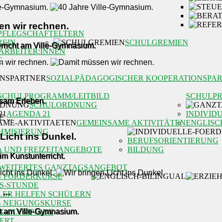
n wir rechnen.
PFLEGSCHAFT
ELTERN
REIN
SCHULGREMIEN
rricht am Ville-Gymnasium.
ARBEITER:INNEN
T
SOZIALPÄDAGOGISCHER KOOPERATIONSPA
SCHULPROGRAMM/LEITBILD
SCHULP
nsam Erleben.
SCHULORDNUNG
AGENDA 21
INDIVID
GEMEINSAME AKTIVITÄTEN
ENGLISC
HMISIERUNG
Licht ins Dunkel.
BERUFSORIENTIERUNG
A UND FREIZEITANGEBOTE
BILDUNG
m Kunstunterricht.
WEITERTES GANZTAGSANGEBOT
- FÖRDERKURSE
OS-STUNDE
...
LER HELFEN SCHÜLERN
- NEIGUNGSKURSE
ht am Ville-Gymnasium.
K-OLYMPIADE
ERT