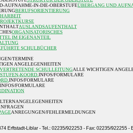
ÜBERGANG UND AUFNA
BERUFSORIENTIERUNG
HARBEIT
PROJEKTKURSE
AUSLANDSAUFENTHALT
ORGANISATORISCHES
TTEL IM EIGENANTEIL
ALTUNG
EFÜHRTE SCHULBÜCHER
GEN/TERMINE
TIGEN ANGELEGENHEITEN
LVERTRETENDE SCHULLEITUNG
ALLE WICHTIGEN ANGEL
STUFEN-KOORD.
INFOS/FORMULARE
ORD.
INFOS/FORMULARE
INFOS/FORMULARE
DINATION
ELTERNANGELEGENHEITEN
/ANFRAGEN
PAGE
ANREGUNGEN/FEHLERMELDUNGEN
374 Erftstadt-Liblar - Tel.: 02235/922253 - Fax: 02235/922255 