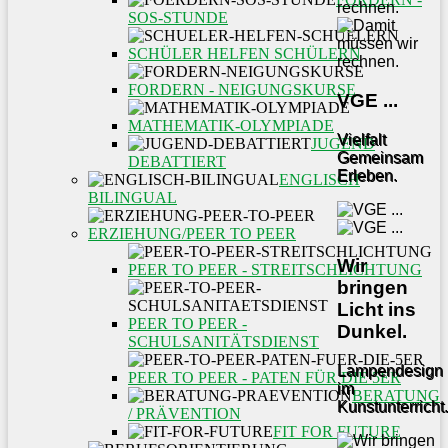
SOS-STUNDE
SCHÜLER HELFEN SCHÜLERN
FORDERN - NEIGUNGSKURSE
VGE ...
MATHEMATIK-OLYMPIADE
Vielfalt
JUGEND
Gemeinsam
DEBATTIERT
Erleben.
ENGLISCH
BILINGUAL
ERZIEHUNG/PEER TO PEER
Wir
PEER TO PEER - STREITSCHLICHTUNG
bringen
Licht ins
PEER TO PEER -
Dunkel.
SCHULSANITÄTSDIENST
Lampendesign
PEER TO PEER - PATEN FÜR DIE 5ER
im
BERATUNG
Kunstunterricht.
/ PRÄVENTION
FIT FOR FUTURE