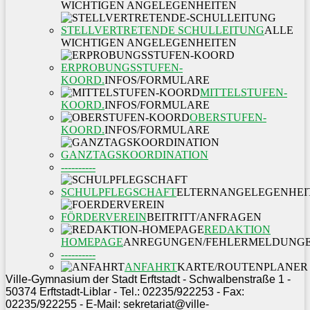
WICHTIGEN ANGELEGENHEITEN
STELLVERTRETENDE SCHULLEITUNG
ALLE
WICHTIGEN ANGELEGENHEITEN
ERPROBUNGSSTUFEN-
KOORD.
INFOS/FORMULARE
MITTELSTUFEN-
KOORD.
INFOS/FORMULARE
OBERSTUFEN-
KOORD.
INFOS/FORMULARE
GANZTAGSKOORDINATION
----------
SCHULPFLEGSCHAFT
ELTERNANGELEGENHEI
FÖRDERVEREIN
BEITRITT/ANFRAGEN
REDAKTION
HOMEPAGE
ANREGUNGEN/FEHLERMELDUNG
----------
ANFAHRT
KARTE/ROUTENPLANER
Ville-Gymnasium der Stadt Erftstadt - Schwalbenstraße 1 -
50374 Erftstadt-Liblar - Tel.: 02235/922253 - Fax:
02235/922255 - E-Mail: sekretariat@ville-