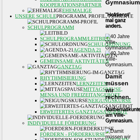
Gymnasium
KOOPERATIONSPARTNER
EHEMALIGE
"Hofdienst"
UNSERE SCHULE
PROGRAMM, PROFIL, PROJEKTE
mal ganz
anders.
SCHULPROGRAMM
SCHULPROGRAMM/LEITBILD
SCHULORDNUNG
AGENDA 21
GEMEINSAME AKTIVITÄTEN
GANZTAG
Damit
RHYTHMISIERUNG
müssen
LERNZEITEN
MITTAGSPAUSE,
wir
MENSA UND FREIZEITANGEBOTE
rechnen.
NEIGUNGSKURSE
Mathematikunter
ERWEITERTES GANZTAGSANGEBOT
am Ville-
Gymnasium.
INDIVIDUELLE FÖRDERUNG
FÖRDERN - FÖRDERKURSE
FÖRDERN -