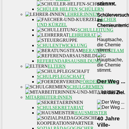
stimmt.
SCHÜLER HELFEN SCHÜLERN
LEHRER:INNEN
Schülerversuc
FÄCHER
im
UND KÜRZEL
Chemieunterric
SCHULLEITUNG
LEHRERRAT
SCHULENTWICKLUNG
BERATUNGSTEAM
REFERENDARSAUSBILDUNG
ELTERN
SCHULPFLEGSCHAFT
Der Weg ...
FÖRDERVEREIN
SCHULGREMIEN
... ist das Ziel.
MITARBEITER:INNEN
SCHULSEKRETARIAT
HAUSMEISTER
40 Jahre
Ville-
SOZIALPÄDAGOGISCHER