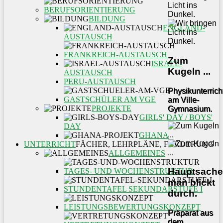
BERUFSORIENTIERUNG
BILDUNG
ENGLAND-
AUSTAUSCH
FRANKREICH-AUSTAUSCH
Zum
ISRAEL-
Kugeln ...
AUSTAUSCH
PERU-AUSTAUSCH
Physikunterrich
GASTSCHÜLER AM VGE
am Ville-
PROJEKTE
Gymnasium.
GIRLS' DAY / BOYS'
DAY
GHANA
UNTERRICHT
FÄCHER, LEHRPLÄNE, FÖRDERUNG
ALLGEMEINES
Hauptsache
TAGES- UND WOCHENSTRUKTUR
man blickt
STUNDENTAFEL SEKUNDARSTUFE I
durch.
LEISTUNGSBEWERTUNGSKONZEPT
Präparat aus
dem