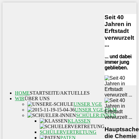
Seit 40
Jahren in
Erftstadt
verwurzelt
...
... und dabei
immer jung
geblieben.
HOME
STARTSEITE/AKTUELLES
WIR
ÜBER UNS
UNSER VGE
UNSER VGE-FILM
SCHÜLER:INNEN
KLASSEN
Hauptsache
SCHÜLERVERTRETUNG
die Chemie
PATEN