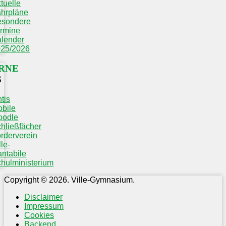
tuelle
hrpläne
esondere
rmine
lender
025/2026
RNE
S
tis
bile
oodle
hließfächer
rderverein
lle-
ntabile
hulministerium
Copyright © 2026. Ville-Gymnasium.
Disclaimer
Impressum
Cookies
Backend