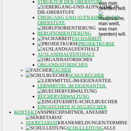
STRUKTUR DER OBERSTUFE
ÜBERGANG UND AUFNAHME IN DIE
OBERSTUFE
BERUFSORIENTIERUNG
FACHARBEIT
PROJEKTKURSE
AUSLANDSAUFENTHALT
ORGANISATORISCHES
FÄCHER
SCHULBÜCHER
LERNMITTEL IM EIGENANTEIL
BÜCHERVERWALTUNG
EINGEFÜHRTE SCHULBÜCHER
KONTAKT
ANSPRECHPARTNER, ANFAHRT
SEKRETARIAT
KRANKMELDUNGEN/TERMINE
SCHULLEITUNG
ALLE