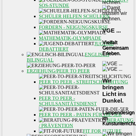
SOS-STUNDE
SCHÜLER HELFEN SCHÜLERN
FORDERN - NEIGUNGSKURSE
VGE ...
MATHEMATIK-OLYMPIADE
Vielfalt
JUGEND
Gemeinsam
DEBATTIERT
Erleben.
ENGLISCH
BILINGUAL
ERZIEHUNG/PEER TO PEER
Wir
PEER TO PEER - STREITSCHLICHTUNG
bringen
Licht ins
PEER TO PEER -
Dunkel.
SCHULSANITÄTSDIENST
Lampendesign
PEER TO PEER - PATEN FÜR DIE 5ER
im
BERATUNG
Kunstunterricht.
/ PRÄVENTION
FIT FOR FUTURE