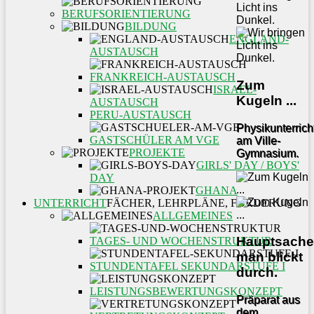
BERUFSORIENTIERUNG
BILDUNG
ENGLAND-
AUSTAUSCH
FRANKREICH-AUSTAUSCH
Zum
ISRAEL-
Kugeln ...
AUSTAUSCH
PERU-AUSTAUSCH
Physikunterrich
GASTSCHÜLER AM VGE
am Ville-
PROJEKTE
Gymnasium.
GIRLS' DAY / BOYS'
DAY
GHANA
UNTERRICHT
FÄCHER, LEHRPLÄNE, FÖRDERUNG
ALLGEMEINES
Hauptsache
TAGES- UND WOCHENSTRUKTUR
man blickt
STUNDENTAFEL SEKUNDARSTUFE I
durch.
LEISTUNGSBEWERTUNGSKONZEPT
Präparat aus
dem