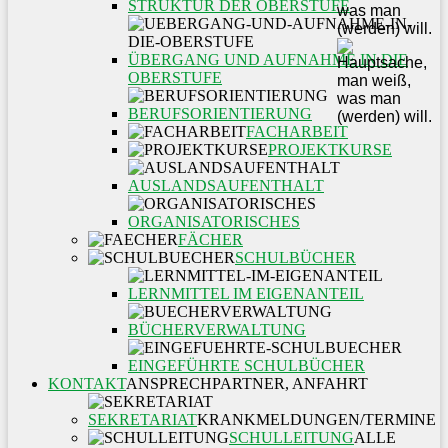
STRUKTUR DER OBERSTUFE
ÜBERGANG UND AUFNAHME IN DIE
OBERSTUFE
BERUFSORIENTIERUNG
FACHARBEIT
PROJEKTKURSE
AUSLANDSAUFENTHALT
ORGANISATORISCHES
FÄCHER
SCHULBÜCHER
LERNMITTEL IM EIGENANTEIL
BÜCHERVERWALTUNG
EINGEFÜHRTE SCHULBÜCHER
KONTAKT
ANSPRECHPARTNER, ANFAHRT
SEKRETARIAT
KRANKMELDUNGEN/TERMINE
SCHULLEITUNG
ALLE