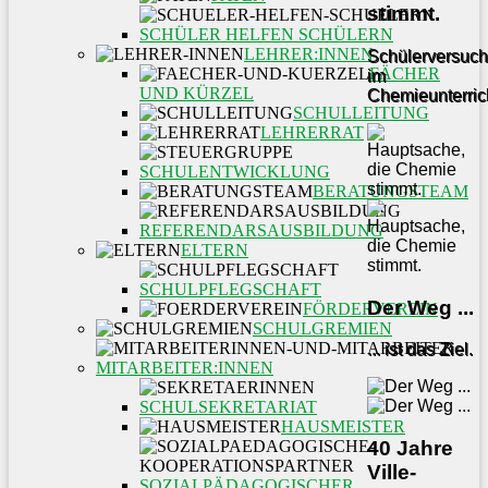
stimmt.
SCHÜLER HELFEN SCHÜLERN
LEHRER:INNEN
Schülerversuc
FÄCHER
im
UND KÜRZEL
Chemieunterric
SCHULLEITUNG
LEHRERRAT
SCHULENTWICKLUNG
BERATUNGSTEAM
REFERENDARSAUSBILDUNG
ELTERN
SCHULPFLEGSCHAFT
Der Weg ...
FÖRDERVEREIN
SCHULGREMIEN
... ist das Ziel.
MITARBEITER:INNEN
SCHULSEKRETARIAT
HAUSMEISTER
40 Jahre
Ville-
SOZIALPÄDAGOGISCHER