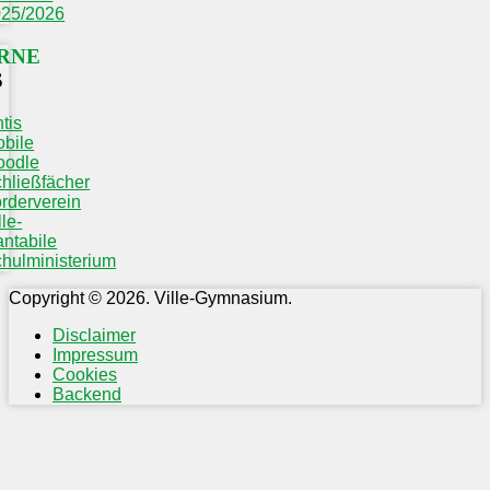
025/2026
RNE
S
tis
bile
oodle
hließfächer
rderverein
lle-
ntabile
hulministerium
Copyright © 2026. Ville-Gymnasium.
Disclaimer
Impressum
Cookies
Backend