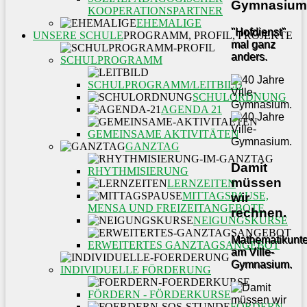
Gymnasium
KOOPERATIONSPARTNER
EHEMALIGE
"Hofdienst"
UNSERE SCHULE
PROGRAMM, PROFIL, PROJEKTE
mal ganz
anders.
SCHULPROGRAMM
SCHULPROGRAMM/LEITBILD
SCHULORDNUNG
AGENDA 21
GEMEINSAME AKTIVITÄTEN
GANZTAG
Damit
RHYTHMISIERUNG
müssen
LERNZEITEN
MITTAGSPAUSE,
wir
MENSA UND FREIZEITANGEBOTE
rechnen.
NEIGUNGSKURSE
Mathematikunter
ERWEITERTES GANZTAGSANGEBOT
am Ville-
Gymnasium.
INDIVIDUELLE FÖRDERUNG
FÖRDERN - FÖRDERKURSE
FÖRDERN -