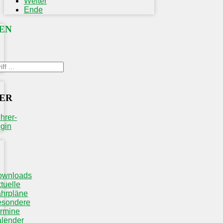
Weiter
Ende
EN
ER
hrer-
gin
ownloads
tuelle
hrpläne
esondere
rmine
lender