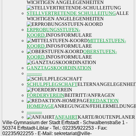
WICHTIGEN ANGELEGENHEITEN
STELLVERTRETENDE SCHULLEITUNG
ALLE
WICHTIGEN ANGELEGENHEITEN
ERPROBUNGSSTUFEN-
KOORD.
INFOS/FORMULARE
MITTELSTUFEN-
KOORD.
INFOS/FORMULARE
OBERSTUFEN-
KOORD.
INFOS/FORMULARE
GANZTAGSKOORDINATION
----------
SCHULPFLEGSCHAFT
ELTERNANGELEGENHEI
FÖRDERVEREIN
BEITRITT/ANFRAGEN
REDAKTION
HOMEPAGE
ANREGUNGEN/FEHLERMELDUNG
----------
ANFAHRT
KARTE/ROUTENPLANER
Ville-Gymnasium der Stadt Erftstadt - Schwalbenstraße 1 -
50374 Erftstadt-Liblar - Tel.: 02235/922253 - Fax:
02235/922255 - E-Mail: sekretariat@ville-