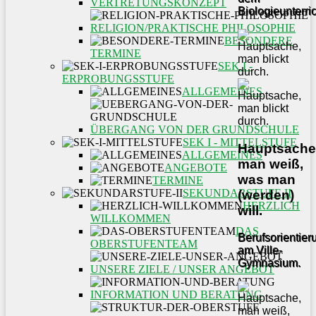
VERTRETUNGSKONZEPT
Biologieunterric
RELIGION/PRAKTISCHE PHILOSOPHIE
BESONDERE
TERMINE
SEK I -
ERPROBUNGSSTUFE
ALLGEMEINES
ÜBERGANG VON DER GRUNDSCHULE
SEK I - MITTELSTUFE
Hauptsache
ALLGEMEINES
man weiß,
ANGEBOTE
was man
TERMINE
SEKUNDARSTUFE II
(werden)
HERZLICH
will.
WILLKOMMEN
DAS
Berufsorientier
OBERSTUFENTEAM
am Ville-
Gymnasium.
UNSERE ZIELE / UNSER ANGEBOT
INFORMATION UND BERATUNG