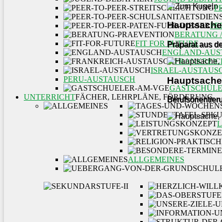
P
Hauptsache,
PE
BERATUNG 
FIT FOR FUTURE
Präparat aus de
ENGLAND-AUS
FRANKREIC
ISRAEL-AUSTAUS
PERU-AUSTAUSCH
Hauptsache,
GASTSCHÜLE
UNTERRICHT
FÄCHER, LEHRPLÄNE, FÖRDERUNG
Berufsorientie
ALLGEMEINES