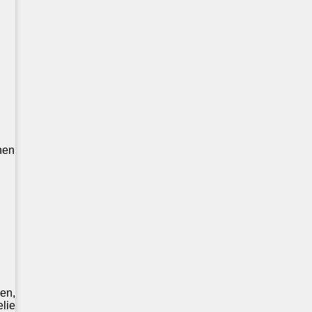
nen
en,
lie