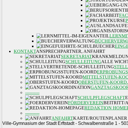
FAC
LERNMI
BÜCHERVERW
EING
KONTAKT
ANSPRECHPARTNER, ANFAHRT
SEKRETARIAT
KRANKMELDUN
SCHULLEITUNG
ALLE WICH
STEL
ERPROBUNGS
MITTELSTUFEN-KO
OBERSTUFEN-KOORD.
GANZTAGSKOOR
----------
SCHULPFLEGSCHAFT
FÖRDERVEREIN
BEITRITT
REDAKTION HOME
----------
ANFAHRT
KARTE/ROUTENPLANER
Ville-Gymnasium der Stadt Erftstadt - Schwalbenstraße 1 - 50