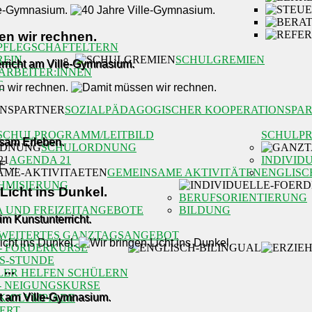
n wir rechnen.
PFLEGSCHAFT
ELTERN
REIN
SCHULGREMIEN
rricht am Ville-Gymnasium.
ARBEITER:INNEN
T
SOZIALPÄDAGOGISCHER KOOPERATIONSPA
SCHULPROGRAMM/LEITBILD
SCHULP
nsam Erleben.
SCHULORDNUNG
AGENDA 21
INDIVID
GEMEINSAME AKTIVITÄTEN
ENGLISC
HMISIERUNG
Licht ins Dunkel.
BERUFSORIENTIERUNG
A UND FREIZEITANGEBOTE
BILDUNG
m Kunstunterricht.
WEITERTES GANZTAGSANGEBOT
- FÖRDERKURSE
OS-STUNDE
...
LER HELFEN SCHÜLERN
- NEIGUNGSKURSE
ht am Ville-Gymnasium.
K-OLYMPIADE
ERT