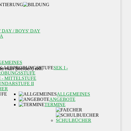
' DAY / BOYS' DAY
A
GEMEINES
SEK I -
ROBUNGSSTUFE
I - MITTELSTUFE
UNDARSTUFE II
HER
ALLGEMEINES
ANGEBOTE
TERMINE
SCHULBÜCHER