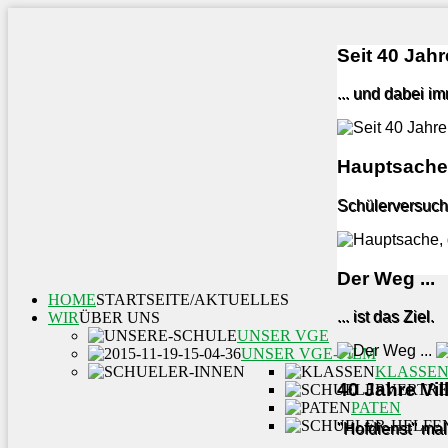
Seit 40 Jahre
... und dabei i
Hauptsache,
Schülerversuch
Der Weg ...
HOME
STARTSEITE/AKTUELLES
... ist das Ziel.
WIR
ÜBER UNS
UNSER VGE
UNSER VGE-FILM
KLASSE
40 Jahre Vi
PATEN
"Hofdienst" mal