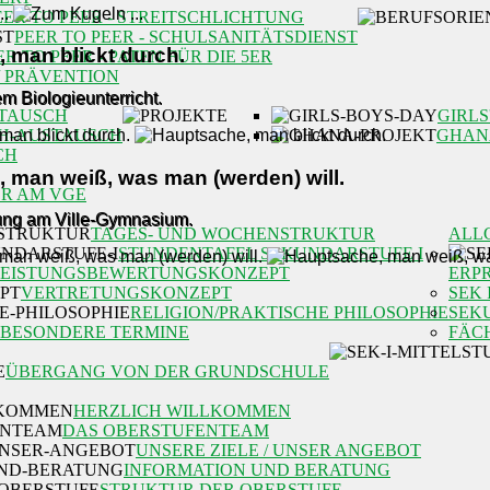
EER TO PEER - STREITSCHLICHTUNG
PEER TO PEER - SCHULSANITÄTSDIENST
 man blickt durch.
ER TO PEER - PATEN FÜR DIE 5ER
/ PRÄVENTION
m Biologieunterricht.
TAUSCH
GIRLS
H-AUSTAUSCH
GHAN
CH
 man weiß, was man (werden) will.
R AM VGE
rung am Ville-Gymnasium.
TAGES- UND WOCHENSTRUKTUR
ALL
STUNDENTAFEL SEKUNDARSTUFE I
LEISTUNGSBEWERTUNGSKONZEPT
ERP
VERTRETUNGSKONZEPT
SEK 
RELIGION/PRAKTISCHE PHILOSOPHIE
SEK
BESONDERE TERMINE
FÄC
ÜBERGANG VON DER GRUNDSCHULE
HERZLICH WILLKOMMEN
DAS OBERSTUFENTEAM
UNSERE ZIELE / UNSER ANGEBOT
INFORMATION UND BERATUNG
STRUKTUR DER OBERSTUFE