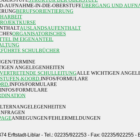
ÜBERGANG UND AUFNA
BERUFSORIENTIERUNG
HARBEIT
PROJEKTKURSE
AUSLANDSAUFENTHALT
ORGANISATORISCHES
TTEL IM EIGENANTEIL
ALTUNG
EFÜHRTE SCHULBÜCHER
GEN/TERMINE
TIGEN ANGELEGENHEITEN
LVERTRETENDE SCHULLEITUNG
ALLE WICHTIGEN ANGEL
STUFEN-KOORD.
INFOS/FORMULARE
ORD.
INFOS/FORMULARE
INFOS/FORMULARE
DINATION
ELTERNANGELEGENHEITEN
/ANFRAGEN
PAGE
ANREGUNGEN/FEHLERMELDUNGEN
374 Erftstadt-Liblar - Tel.: 02235/922253 - Fax: 02235/922255 