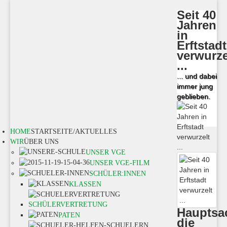
Seit 40
Jahren
in
Erftstadt
verwurze
...
... und dabei
immer jung
geblieben.
HOME
STARTSEITE/AKTUELLES
WIR
ÜBER UNS
UNSER VGE
UNSER VGE-FILM
SCHÜLER:INNEN
KLASSEN
SCHÜLERVERTRETUNG
Hauptsa
PATEN
die