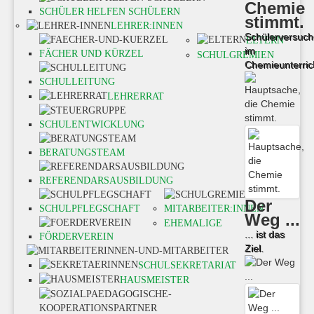
Chemie
SCHÜLER HELFEN SCHÜLERN
stimmt.
LEHRER:INNEN
Schülerversuch
ELTERN
im
FÄCHER UND KÜRZEL
SCHULGREMIEN
Chemieunterric
SCHULLEITUNG
LEHRERRAT
SCHULENTWICKLUNG
BERATUNGSTEAM
REFERENDARSAUSBILDUNG
Der
SCHULPFLEGSCHAFT
MITARBEITER:INNEN
Weg ...
EHEMALIGE
... ist das
FÖRDERVEREIN
Ziel.
SCHULSEKRETARIAT
HAUSMEISTER