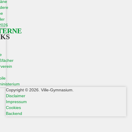
läne
dere
ne
der
2026
TERNE
NKS
e
e
ßfächer
verein
ile
inisterium
Copyright © 2026. Ville-Gymnasium.
Disclaimer
Impressum
Cookies
Backend