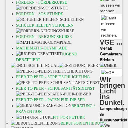
FÖRDERN - FÖRDERKURSE
FÖRDERN - SOS-STUNDE
SCHÜLER HELFEN SCHÜLERN
FORDERN - NEIGUNGSKURSE
VGE ...
Vielfalt
MATHEMATIK-OLYMPIADE
Gemeinsam
JUGEND
Erleben.
DEBATTIERT
PEER TO PEER - STREITSCHLICHTUNG
Wir
bringen
PEER TO PEER - SCHULSANITÄTSDIENST
Licht
ins
PEER TO PEER - PATEN FÜR DIE 5ER
Dunkel.
BERATUNG /
Lampendesign
PRÄVENTION
im
FIT FOR FUTURE
Kunstunterricht
BERUFSORIENTIERUNG