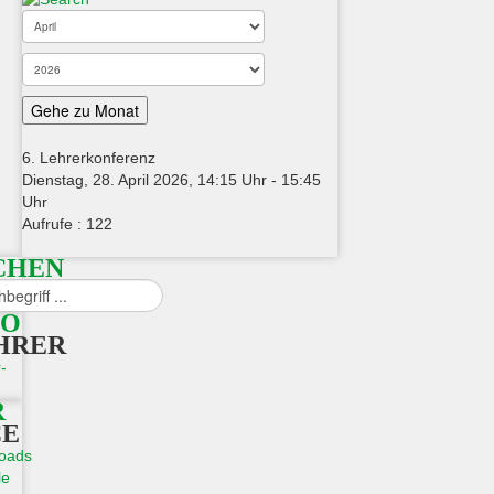
Gehe zu Monat
6. Lehrerkonferenz
Dienstag, 28. April 2026, 14:15 Uhr - 15:45
Uhr
Aufrufe
: 122
CHEN
n
FO
HRER
-
R
CE
oads
le