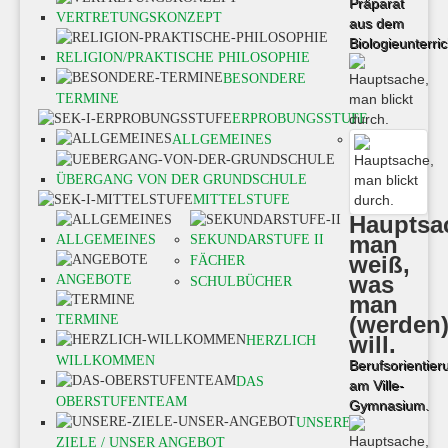
Präparat
VERTRETUNGSKONZEPT
aus dem
Biologieunterric
RELIGION/PRAKTISCHE PHILOSOPHIE
BESONDERE
TERMINE
ERPROBUNGSSTUFE
ALLGEMEINES
SEK I -
ÜBERGANG VON DER GRUNDSCHULE
MITTELSTUFE
Hauptsa
man
ALLGEMEINES
SEKUNDARSTUFE II
weiß,
FÄCHER
was
ANGEBOTE
SCHULBÜCHER
man
(werden
TERMINE
will.
HERZLICH
WILLKOMMEN
Berufsorientier
DAS
am Ville-
OBERSTUFENTEAM
Gymnasium.
UNSERE
ZIELE / UNSER ANGEBOT