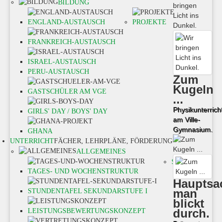
BILDUNG
ENGLAND-AUSTAUSCH
PROJEKTE
FRANKREICH-AUSTAUSCH
ISRAEL-AUSTAUSCH
PERU-AUSTAUSCH
Zum
Kugeln
GASTSCHÜLER AM VGE
...
Physikunterrich
GIRLS' DAY / BOYS' DAY
am Ville-
Gymnasium.
GHANA
UNTERRICHT
FÄCHER, LEHRPLÄNE, FÖRDERUNG
ALLGEMEINES
SEK I -
TAGES- UND WOCHENSTRUKTUR
Hauptsa
man
STUNDENTAFEL SEKUNDARSTUFE I
blickt
durch.
LEISTUNGSBEWERTUNGSKONZEPT