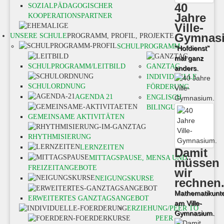
40
SOZIALPÄDAGOGISCHER
Jahre
KOOPERATIONSPARTNER
Ville-
Gymnas
UNSERE SCHULE
PROGRAMM, PROFIL, PROJEKTE
SCHULPROGRAMM
"Hofdienst"
mal ganz
SCHULPROGRAMM/LEITBILD
GANZTAG
anders.
INDIVIDUELLE
SCHULORDNUNG
FÖRDERUNG
AGENDA 21
ENGLISCH
BILINGUAL
GEMEINSAME AKTIVITÄTEN
RHYTHMISIERUNG
LERNZEITEN
Damit
MITTAGSPAUSE, MENSA UND
müssen
FREIZEITANGEBOTE
wir
NEIGUNGSKURSE
rechnen
Mathematikunte
ERWEITERTES GANZTAGSANGEBOT
am Ville-
ERZIEHUNG/PEER TO
Gymnasium.
PEER