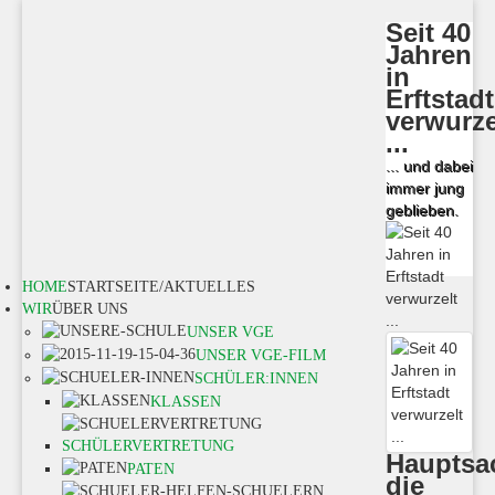
Seit 40
Jahren
in
Erftstadt
verwurze
...
... und dabei
immer jung
geblieben.
HOME
STARTSEITE/AKTUELLES
WIR
ÜBER UNS
UNSER VGE
UNSER VGE-FILM
SCHÜLER:INNEN
KLASSEN
SCHÜLERVERTRETUNG
Hauptsa
PATEN
die