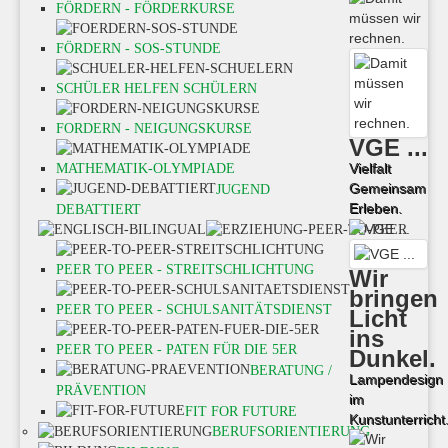
FÖRDERN - FÖRDERKURSE
FÖRDERN - SOS-STUNDE
SCHÜLER HELFEN SCHÜLERN
FORDERN - NEIGUNGSKURSE
VGE ...
Vielfalt
MATHEMATIK-OLYMPIADE
Gemeinsam
JUGEND
Erleben.
DEBATTIERT
PEER TO PEER - STREITSCHLICHTUNG
Wir
bringen
PEER TO PEER - SCHULSANITÄTSDIENST
Licht
ins
PEER TO PEER - PATEN FÜR DIE 5ER
Dunkel.
BERATUNG /
Lampendesign
PRÄVENTION
im
FIT FOR FUTURE
Kunstunterricht
BERUFSORIENTIERUNG