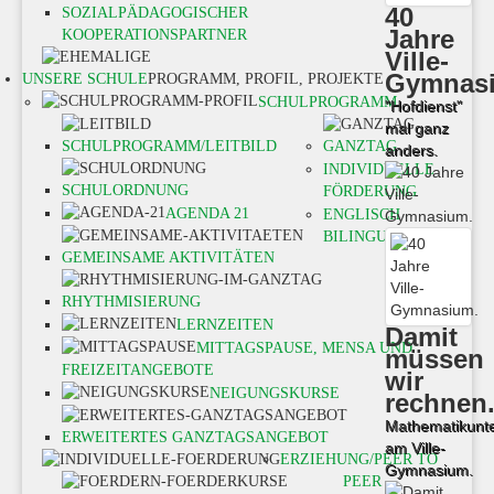
40
SOZIALPÄDAGOGISCHER
Jahre
KOOPERATIONSPARTNER
Ville-
Gymnas
UNSERE SCHULE
PROGRAMM, PROFIL, PROJEKTE
SCHULPROGRAMM
"Hofdienst"
mal ganz
SCHULPROGRAMM/LEITBILD
GANZTAG
anders.
INDIVIDUELLE
SCHULORDNUNG
FÖRDERUNG
AGENDA 21
ENGLISCH
BILINGUAL
GEMEINSAME AKTIVITÄTEN
RHYTHMISIERUNG
LERNZEITEN
Damit
MITTAGSPAUSE, MENSA UND
müssen
FREIZEITANGEBOTE
wir
NEIGUNGSKURSE
rechnen
Mathematikunte
ERWEITERTES GANZTAGSANGEBOT
am Ville-
ERZIEHUNG/PEER TO
Gymnasium.
PEER