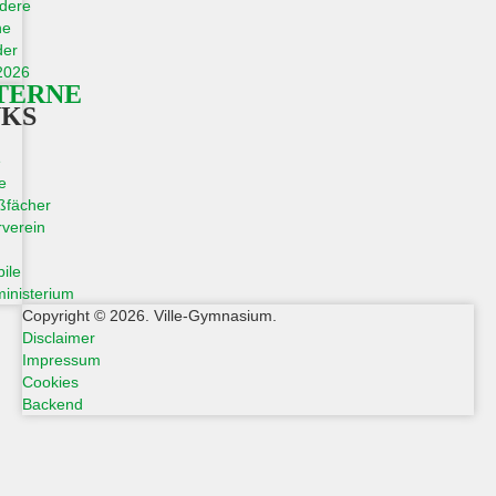
dere
ne
der
2026
TERNE
NKS
e
e
ßfächer
verein
ile
inisterium
Copyright © 2026. Ville-Gymnasium.
Disclaimer
Impressum
Cookies
Backend