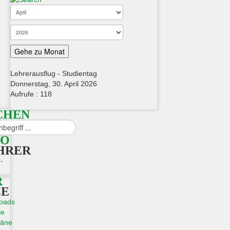
Gehe zu Monat
Lehrerausflug - Studientag
Donnerstag, 30. April 2026
Aufrufe
: 118
CHEN
n
FO
HRER
-
R
CE
oads
le
läne