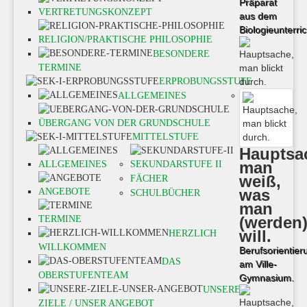
Präparat
VERTRETUNGSKONZEPT
aus dem
Biologieunterric
RELIGION/PRAKTISCHE PHILOSOPHIE
BESONDERE
TERMINE
ERPROBUNGSSTUFE
ALLGEMEINES
SEK I -
ÜBERGANG VON DER GRUNDSCHULE
MITTELSTUFE
Hauptsa
man
ALLGEMEINES
SEKUNDARSTUFE II
weiß,
FÄCHER
was
ANGEBOTE
SCHULBÜCHER
man
(werden
TERMINE
will.
HERZLICH
WILLKOMMEN
Berufsorientier
DAS
am Ville-
OBERSTUFENTEAM
Gymnasium.
UNSERE
ZIELE / UNSER ANGEBOT