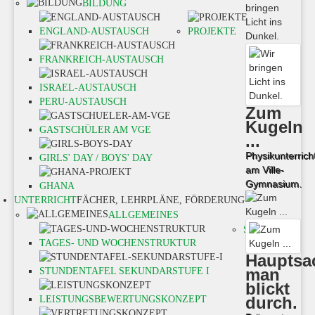
BILDUNG
ENGLAND-AUSTAUSCH
PROJEKTE
FRANKREICH-AUSTAUSCH
ISRAEL-AUSTAUSCH
PERU-AUSTAUSCH
Zum
Kugeln
GASTSCHÜLER AM VGE
...
Physikunterrich
GIRLS' DAY / BOYS' DAY
am Ville-
Gymnasium.
GHANA
UNTERRICHT
FÄCHER, LEHRPLÄNE, FÖRDERUNG
ALLGEMEINES
SEK I -
TAGES- UND WOCHENSTRUKTUR
Hauptsa
man
STUNDENTAFEL SEKUNDARSTUFE I
blickt
durch.
LEISTUNGSBEWERTUNGSKONZEPT