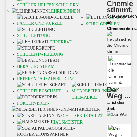
Chemie
SCHÜLER HELFEN SCHÜLERN
stimmt.
LEHRER:INNEN
Schülerversuch
ELTERN
im
FÄCHER UND KÜRZEL
SCHULGREMIEN
Chemieunterric
SCHULLEITUNG
LEHRERRAT
SCHULENTWICKLUNG
BERATUNGSTEAM
REFERENDARSAUSBILDUNG
Der
SCHULPFLEGSCHAFT
MITARBEITER:INNEN
Weg ...
EHEMALIGE
... ist das
FÖRDERVEREIN
Ziel.
SCHULSEKRETARIAT
HAUSMEISTER