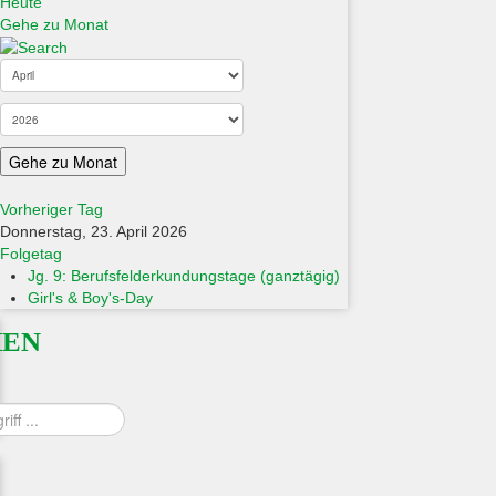
Heute
Gehe zu Monat
Gehe zu Monat
Vorheriger Tag
Donnerstag, 23. April 2026
Folgetag
Jg. 9: Berufsfelderkundungstage (ganztägig)
Girl's & Boy's-Day
HEN