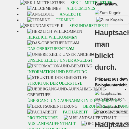
SEK I - MITTELSTUFE
Gymnasium.
ALLGEMEINES
ANGEBOTE
TERMINE
SEKUNDARSTUFE II
Hauptsac
HERZLICH WILLKOMMEN
man
DAS OBERSTUFENTEAM
blickt
UNSERE ZIELE / UNSER ANGEBOT
durch.
INFORMATION UND BERATUNG
Präparat aus dem
STRUKTUR DER OBERSTUFE
Biologieunterricht.
ÜBERGANG UND AUFNAHME IN DIE OBERSTUFE
BERUFSORIENTIERUNG
FACHARBEIT
PROJEKTKURSE
Hauptsac
AUSLANDSAUFENTHALT