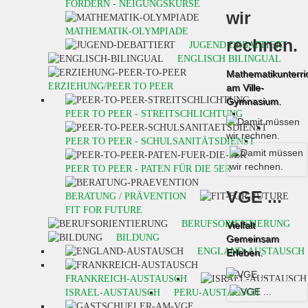
FORDERN - NEIGUNGSKURSE
wir
MATHEMATIK-OLYMPIADE
rechnen.
JUGEND DEBATTIERT
ENGLISCH BILINGUAL
Mathematikunterri
ERZIEHUNG/PEER TO PEER
am Ville-
Gymnasium.
PEER TO PEER - STREITSCHLICHTUNG
PEER TO PEER - SCHULSANITÄTSDIENST
PEER TO PEER - PATEN FÜR DIE 5ER
VGE ...
BERATUNG / PRÄVENTION
FIT FOR FUTURE
BERUFSORIENTIERUNG
Vielfalt
BILDUNG
Gemeinsam
ENGLAND-AUSTAUSCH
Erleben.
FRANKREICH-AUSTAUSCH
ISRAEL-AUSTAUSCH
PERU-AUSTAUSCH