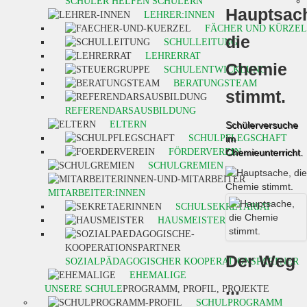
SCHÜLER HELFEN SCHÜLERN
Hauptsac
LEHRER:INNEN
FÄCHER UND KÜRZEL
die
SCHULLEITUNG
LEHRERRAT
Chemie
SCHULENTWICKLUNG
BERATUNGSTEAM
stimmt.
REFERENDARSAUSBILDUNG
ELTERN
Schülerversuche
SCHULPFLEGSCHAFT
im
FÖRDERVEREIN
Chemieunterricht.
SCHULGREMIEN
MITARBEITER:INNEN
SCHULSEKRETARIAT
HAUSMEISTER
Der Weg
SOZIALPÄDAGOGISCHER KOOPERATIONSPARTNER
EHEMALIGE
...
UNSERE SCHULE
PROGRAMM, PROFIL, PROJEKTE
SCHULPROGRAMM