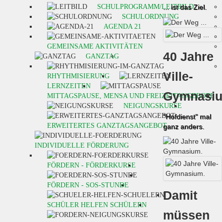
SCHULPROGRAMM/LEITBILD
... ist das Ziel.
SCHULORDNUNG
AGENDA 21
GEMEINSAME AKTIVITÄTEN
40 Jahre
GANZTAG
Ville-
RHYTHMISIERUNG
LERNZEITEN
Gymnasi
MITTAGSPAUSE, MENSA UND FREIZEITANGEBOTE
NEIGUNGSKURSE
"Hofdienst" mal
ERWEITERTES GANZTAGSANGEBOT
ganz anders.
INDIVIDUELLE FÖRDERUNG
FÖRDERN - FÖRDERKURSE
FÖRDERN - SOS-STUNDE
Damit
SCHÜLER HELFEN SCHÜLERN
müssen