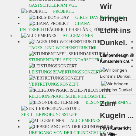
Wir
GASTSCHÜLER AM VGE
PROJEKTE
bringen
GIRLS' DAY / BOYS' DAY
GHANA
Licht ins
UNTERRICHT
FÄCHER, LEHRPLÄNE, FÖRDERUNG
ALLGEMEINES
Dunkel.
TAGES- UND WOCHENSTRUKTUR
Lampendesign im
STUNDENTAFEL SEKUNDARSTUFE I
Kunstunterricht.
LEISTUNGSBEWERTUNGSKONZEPT
VERTRETUNGSKONZEPT
RELIGION/PRAKTISCHE PHILOSOPHIE
Zum
BESONDERE TERMINE
Kugeln ...
SEK I - ERPROBUNGSSTUFE
ALLGEMEINES
Physikunterricht
ÜBERGANG VON DER GRUNDSCHULE
am Ville-