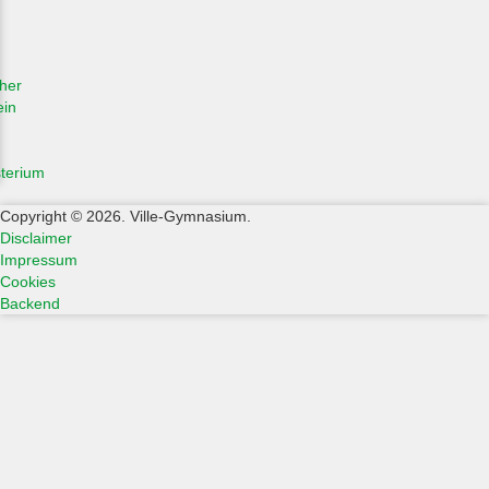
her
ein
sterium
Copyright © 2026. Ville-Gymnasium.
Disclaimer
Impressum
Cookies
Backend