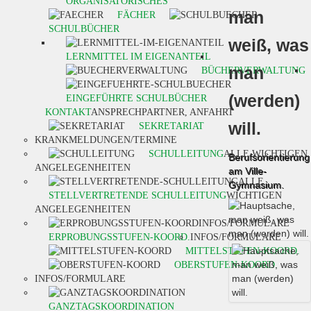
ORGANISATORISCHES
man
FÄCHER
SCHULBÜCHER
weiß, was
LERNMITTEL IM EIGENANTEIL
man
BÜCHERVERWALTUNG
(werden)
EINGEFÜHRTE SCHULBÜCHER
KONTAKT
ANSPRECHPARTNER, ANFAHRT
will.
SEKRETARIAT
KRANKMELDUNGEN/TERMINE
SCHULLEITUNG
ALLE WICHTIGEN
Berufsorientierung
ANGELEGENHEITEN
am Ville-
ALLE
Gymnasium.
STELLVERTRETENDE SCHULLEITUNG
WICHTIGEN
ANGELEGENHEITEN
INFOS/FORMULARE
ERPROBUNGSSTUFEN-KOORD.
INFOS/FORMULARE
MITTELSTUFEN-KOORD.
OBERSTUFEN-KOORD.
INFOS/FORMULARE
GANZTAGSKOORDINATION