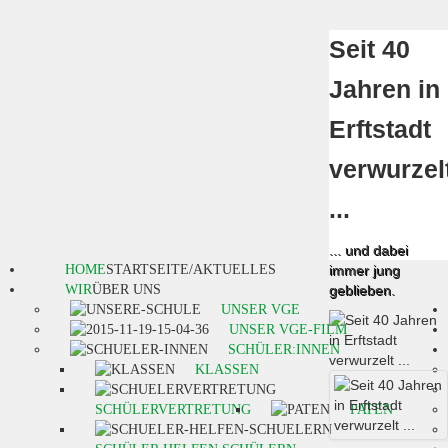
Seit 40
Jahren in
Erftstadt
verwurzel
...
... und dabei
HOME
STARTSEITE/AKTUELLES
immer jung
WIR
ÜBER UNS
geblieben.
UNSER VGE
UNSER VGE-FILM
SCHÜLER:INNEN
KLASSEN
SCHÜLERVERTRETUNG
PATEN