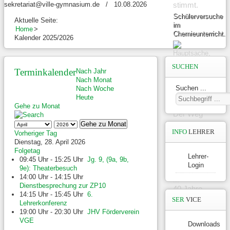
sekretariat@ville-gymnasium.de / 10.08.2026
stimmt.
Schülerversuche
Aktuelle Seite:
im
Home
>
Chemieunterricht.
Kalender 2025/2026
SUCHEN
Terminkalender
Nach Jahr
Nach Monat
Suchen ...
Nach Woche
Heute
Gehe zu Monat
Der Weg
...
Gehe zu Monat
INFO
LEHRER
Vorheriger Tag
... ist das
Dienstag, 28. April 2026
Ziel.
Folgetag
Lehrer-
09:45 Uhr - 15:25 Uhr
Jg. 9, (9a, 9b,
Login
9e): Theaterbesuch
14:00 Uhr - 14:15 Uhr
Dienstbesprechung zur ZP10
40 Jahre
14:15 Uhr - 15:45 Uhr
6.
Ville-
SER
VICE
Lehrerkonferenz
Gymnasium.
19:00 Uhr - 20:30 Uhr
JHV Förderverein
"Hofdienst"
VGE
Downloads
mal ganz