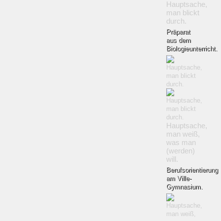
Hauptsache,
man blickt
durch.
Präparat
aus dem
Biologieunterricht.
Hauptsache,
man weiß,
was man
(werden)
will.
Berufsorientierung
am Ville-
Gymnasium.