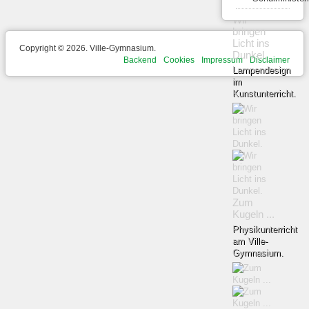
Wir
bringen
Licht ins
Copyright © 2026. Ville-Gymnasium.
Dunkel.
Backend
Cookies
Impressum
Disclaimer
Lampendesign
im
Kunstunterricht.
Zum
Kugeln ...
Physikunterricht
am Ville-
Gymnasium.