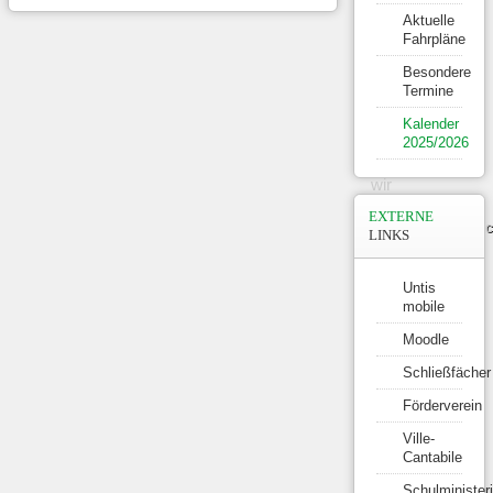
anders.
Aktuelle
Fahrpläne
Besondere
Termine
Kalender
2025/2026
Damit
müssen
wir
rechnen.
EXTERNE
Mathematikunterric
LINKS
am Ville-
Gymnasium.
Untis
mobile
Moodle
Schließfächer
VGE ...
Förderverein
Vielfalt
Ville-
Gemeinsam
Cantabile
Erleben.
Schulminister