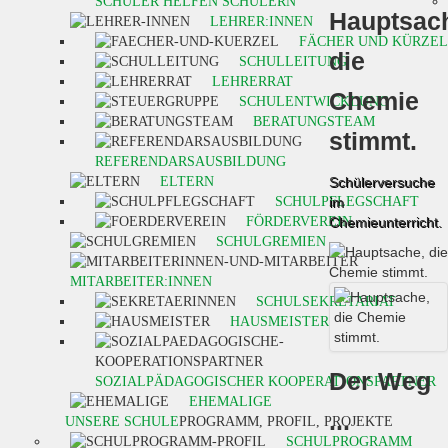
SCHÜLER HELFEN SCHÜLERN
Hauptsac
LEHRER:INNEN
FÄCHER UND KÜRZEL
die
SCHULLEITUNG
LEHRERRAT
Chemie
SCHULENTWICKLUNG
BERATUNGSTEAM
stimmt.
REFERENDARSAUSBILDUNG
ELTERN
Schülerversuche
SCHULPFLEGSCHAFT
im
FÖRDERVEREIN
Chemieunterricht.
SCHULGREMIEN
MITARBEITER:INNEN
SCHULSEKRETARIAT
HAUSMEISTER
Der Weg
SOZIALPÄDAGOGISCHER KOOPERATIONSPARTNER
EHEMALIGE
...
UNSERE SCHULE
PROGRAMM, PROFIL, PROJEKTE
SCHULPROGRAMM