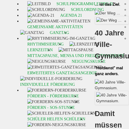
SCHULPROGRAMM/LEITBILD
... ist das Ziel.
SCHULORDNUNG
AGENDA 21
GEMEINSAME AKTIVITÄTEN
40 Jahre
GANZTAG
Ville-
RHYTHMISIERUNG
LERNZEITEN
Gymnasi
MITTAGSPAUSE, MENSA UND FREIZEITANGEBOTE
NEIGUNGSKURSE
"Hofdienst" mal
ERWEITERTES GANZTAGSANGEBOT
ganz anders.
INDIVIDUELLE FÖRDERUNG
FÖRDERN - FÖRDERKURSE
FÖRDERN - SOS-STUNDE
Damit
SCHÜLER HELFEN SCHÜLERN
müssen