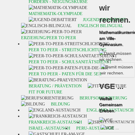
FORDERN - NEIGUNGSKURSE
wir
MATHEMATIK-OLYMPIADE
rechnen.
JUGEND DEBATTIERT
ENGLISCH BILINGUAL
Mathematikunterri
ERZIEHUNG/PEER TO PEER
am Ville-
Gymnasium.
PEER TO PEER - STREITSCHLICHTUNG
PEER TO PEER - SCHULSANITÄTSDIENST
PEER TO PEER - PATEN FÜR DIE 5ER
VGE ...
BERATUNG / PRÄVENTION
FIT FOR FUTURE
BERUFSORIENTIERUNG
Vielfalt
BILDUNG
Gemeinsam
ENGLAND-AUSTAUSCH
Erleben.
FRANKREICH-AUSTAUSCH
ISRAEL-AUSTAUSCH
PERU-AUSTAUSCH