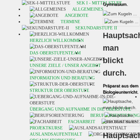
SEK I - MITTELSTUFE
Gymnasium.
ALLGEMEINES
ANGEBOTE
TERMINE
SEKUNDARSTUFE II
Hauptsac
HERZLICH WILLKOMMEN
man
DAS OBERSTUFENTEAM
blickt
UNSERE ZIELE / UNSER ANGEBOT
durch.
INFORMATION UND BERATUNG
Präparat aus dem
STRUKTUR DER OBERSTUFE
Biologieunterricht.
ÜBERGANG UND AUFNAHME IN DIE OBERSTUFE
BERUFSORIENTIERUNG
FACHARBEIT
PROJEKTKURSE
Hauptsac
AUSLANDSAUFENTHALT