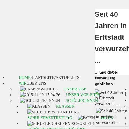
Seit 40
Jahren in
Erftstadt
verwurzel
...
... und dabei
HOME
STARTSEITE/AKTUELLES
immer jung
WIR
ÜBER UNS
geblieben.
UNSER VGE
UNSER VGE-FILM
SCHÜLER:INNEN
KLASSEN
SCHÜLERVERTRETUNG
PATEN