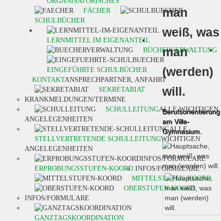
ORGANISATORISCHES
man
FÄCHER
SCHULBÜCHER
weiß, was
LERNMITTEL IM EIGENANTEIL
man
BÜCHERVERWALTUNG
(werden)
EINGEFÜHRTE SCHULBÜCHER
KONTAKT
ANSPRECHPARTNER, ANFAHRT
will.
SEKRETARIAT
KRANKMELDUNGEN/TERMINE
SCHULLEITUNG
ALLE WICHTIGEN
Berufsorientierung
ANGELEGENHEITEN
am Ville-
ALLE
Gymnasium.
STELLVERTRETENDE SCHULLEITUNG
WICHTIGEN
ANGELEGENHEITEN
INFOS/FORMULARE
ERPROBUNGSSTUFEN-KOORD.
INFOS/FORMULARE
MITTELSTUFEN-KOORD.
OBERSTUFEN-KOORD.
INFOS/FORMULARE
GANZTAGSKOORDINATION