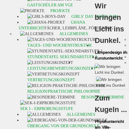
Wir
GASTSCHÜLER AM VGE
PROJEKTE
bringen
GIRLS' DAY / BOYS' DAY
GHANA
Licht ins
UNTERRICHT
FÄCHER, LEHRPLÄNE, FÖRDERUNG
ALLGEMEINES
Dunkel.
TAGES- UND WOCHENSTRUKTUR
Lampendesign im
STUNDENTAFEL SEKUNDARSTUFE I
Kunstunterricht.
LEISTUNGSBEWERTUNGSKONZEPT
VERTRETUNGSKONZEPT
RELIGION/PRAKTISCHE PHILOSOPHIE
Zum
BESONDERE TERMINE
Kugeln ...
SEK I - ERPROBUNGSSTUFE
ALLGEMEINES
Physikunterricht
ÜBERGANG VON DER GRUNDSCHULE
am Ville-