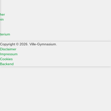
her
ein
sterium
Copyright © 2026. Ville-Gymnasium.
Disclaimer
Impressum
Cookies
Backend