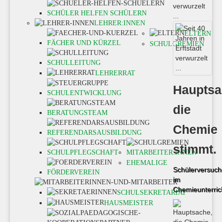
SCHÜLER HELFEN SCHÜLERN
LEHRER:INNEN
ELTERN
FÄCHER UND KÜRZEL
SCHULGREMIEN
SCHULLEITUNG
LEHRERRAT
Hauptsa
SCHULENTWICKLUNG
die
BERATUNGSTEAM
Chemie
REFERENDARSAUSBILDUNG
stimmt.
SCHULPFLEGSCHAFT
MITARBEITER:INNEN
EHEMALIGE
Schülerversuch
FÖRDERVEREIN
im
Chemieunterric
SCHULSEKRETARIAT
HAUSMEISTER