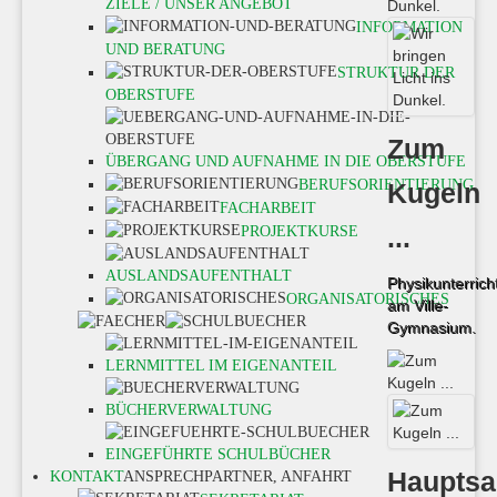
ZIELE / UNSER ANGEBOT
INFORMATION
UND BERATUNG
STRUKTUR DER
OBERSTUFE
Zum
ÜBERGANG UND AUFNAHME IN DIE OBERSTUFE
BERUFSORIENTIERUNG
Kugeln
FACHARBEIT
PROJEKTKURSE
...
AUSLANDSAUFENTHALT
Physikunterrich
ORGANISATORISCHES
am Ville-
Gymnasium.
LERNMITTEL IM EIGENANTEIL
BÜCHERVERWALTUNG
EINGEFÜHRTE SCHULBÜCHER
Hauptsa
KONTAKT
ANSPRECHPARTNER, ANFAHRT