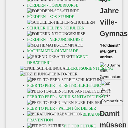
FÖRDERN - FÖRDERKURSE
Jahre
FÖRDERN - SOS-STUNDE
Ville-
SCHÜLER HELFEN SCHÜLERN
Gymnas
FORDERN - NEIGUNGSKURSE
"Hofdienst"
mal ganz
MATHEMATIK-OLYMPIADE
anders.
JUGEND
DEBATTIERT
BERUFSORIENTIERUNG
PEER TO PEER - STREITSCHLICHTUNG
PEER TO PEER - SCHULSANITÄTSDIENST
PEER TO PEER - PATEN FÜR DIE 5ER
Damit
BERATUNG /
PRÄVENTION
müssen
FIT FOR FUTURE