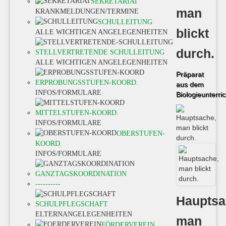
SEKRETARIAT
man
KRANKMELDUNGEN/TERMINE
SCHULLEITUNG
blickt
ALLE WICHTIGEN ANGELEGENHEITEN
durch.
STELLVERTRETENDE SCHULLEITUNG
ALLE WICHTIGEN ANGELEGENHEITEN
Präparat
ERPROBUNGSSTUFEN-KOORD.
aus dem
INFOS/FORMULARE
Biologieunterric
MITTELSTUFEN-KOORD.
INFOS/FORMULARE
OBERSTUFEN-
KOORD.
INFOS/FORMULARE
GANZTAGSKOORDINATION
----------
Hauptsa
SCHULPFLEGSCHAFT
ELTERNANGELEGENHEITEN
man
FÖRDERVEREIN