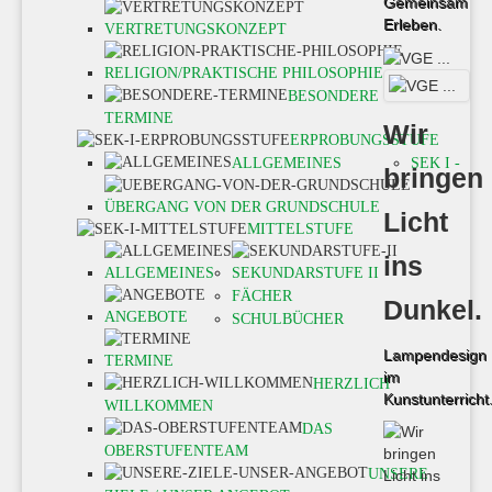
Gemeinsam
Erleben.
VERTRETUNGSKONZEPT
RELIGION/PRAKTISCHE PHILOSOPHIE
BESONDERE
TERMINE
Wir
ERPROBUNGSSTUFE
ALLGEMEINES
SEK I -
bringen
ÜBERGANG VON DER GRUNDSCHULE
Licht
MITTELSTUFE
ins
ALLGEMEINES
SEKUNDARSTUFE II
FÄCHER
Dunkel.
ANGEBOTE
SCHULBÜCHER
Lampendesign
TERMINE
im
HERZLICH
Kunstunterricht
WILLKOMMEN
DAS
OBERSTUFENTEAM
UNSERE