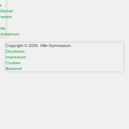
e
ßfächer
verein
ile
inisterium
Copyright © 2026. Ville-Gymnasium.
Disclaimer
Impressum
Cookies
Backend