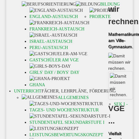
BILDUNG
wir
ENGLAND-AUSTAUSCH
PROJEKTE
rechnen
FRANKREICH-AUSTAUSCH
Mathematikunte
am Ville-
ISRAEL-AUSTAUSCH
Gymnasium.
PERU-AUSTAUSCH
GASTSCHÜLER AM VGE
GIRLS' DAY / BOYS' DAY
GHANA
UNTERRICHT
FÄCHER, LEHRPLÄNE, FÖRDERUNG
ALLGEMEINES
SEK I -
VGE
TAGES- UND WOCHENSTRUKTUR
...
STUNDENTAFEL SEKUNDARSTUFE I
Vielfalt
LEISTUNGSBEWERTUNGSKONZEPT