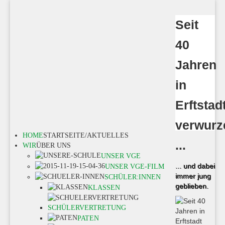
Seit
40
Jahren
in
Erftstad
verwurz
HOME
STARTSEITE/AKTUELLES
...
WIR
ÜBER UNS
UNSER VGE
... und dabei
UNSER VGE-FILM
immer jung
SCHÜLER:INNEN
geblieben.
KLASSEN
SCHÜLERVERTRETUNG
PATEN