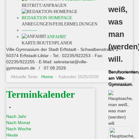
BEITRITT/ANFRAGEN
weiß,
REDAKTION HOMEPAGE
was
ANREGUNGEN/FEHLERMELDUNGEN
----------
man
ANFAHRT
KARTE/ROUTENPLANER
(werden
Ville-Gymnasium der Stadt Erftstadt - Schwalbenstraße 1 -
50374 Erftstadt-Liblar - Tel.: 02235/922253 - Fax:
will.
02235/922255 - E-Mail: sekretariat@ville-
gymnasium.de / 07.08.2026
Berufsorientier
Aktuelle Seite:
Home
>
Kalender 2025/2026
am Ville-
Gymnasium.
Terminkalender
Nach Jahr
Nach Monat
Nach Woche
Heute