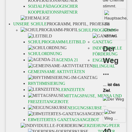
SOZIALPÄDAGOGISCHER
KOOPERATIONSPARTNER
UNSERE SCHULE
PROGRAMM, PROFIL, PROJEKTE
SCHULPROGRAMM
SCHULPROGRAMM/LEITBILD
GANZTAG
Der
INDIVIDUELLE
SCHULORDNUNG
FÖRDERUNG
Weg
AGENDA 21
ENGLISCH
BILINGUAL
...
GEMEINSAME AKTIVITÄTEN
RHYTHMISIERUNG
... ist das
LERNZEITEN
Ziel.
MITTAGSPAUSE, MENSA UND
FREIZEITANGEBOTE
NEIGUNGSKURSE
ERWEITERTES GANZTAGSANGEBOT
ERZIEHUNG/PEER
40
TO PEER