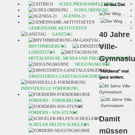
SCHULPROGRAMM/LEITBILD
... ist das Ziel.
SCHULORDNUNG
AGENDA 21
GEMEINSAME AKTIVITÄTEN
40 Jahre
GANZTAG
Ville-
RHYTHMISIERUNG
LERNZEITEN
Gymnasi
MITTAGSPAUSE, MENSA UND FREIZEITANGEBOTE
NEIGUNGSKURSE
"Hofdienst" mal
ERWEITERTES GANZTAGSANGEBOT
ganz anders.
INDIVIDUELLE FÖRDERUNG
FÖRDERN - FÖRDERKURSE
FÖRDERN - SOS-STUNDE
Damit
SCHÜLER HELFEN SCHÜLERN
müssen