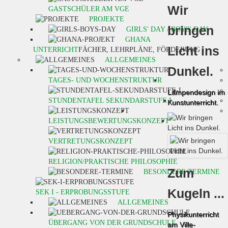
Wir
GASTSCHÜLER AM VGE
PROJEKTE
bringen
GIRLS' DAY / BOYS' DAY
GHANA
Licht ins
UNTERRICHT
FÄCHER, LEHRPLÄNE, FÖRDERUNG
ALLGEMEINES
Dunkel.
TAGES- UND WOCHENSTRUKTUR
Lampendesign im
STUNDENTAFEL SEKUNDARSTUFE I
Kunstunterricht.
LEISTUNGSBEWERTUNGSKONZEPT
VERTRETUNGSKONZEPT
RELIGION/PRAKTISCHE PHILOSOPHIE
Zum
BESONDERE TERMINE
Kugeln ...
SEK I - ERPROBUNGSSTUFE
ALLGEMEINES
Physikunterricht
ÜBERGANG VON DER GRUNDSCHULE
am Ville-