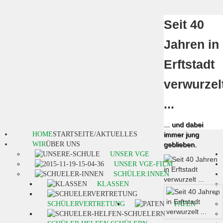
Seit 40
Jahren in
Erftstadt
verwurzel
...
... und dabei
HOME
STARTSEITE/AKTUELLES
immer jung
WIR
ÜBER UNS
geblieben.
UNSER VGE
UNSER VGE-FILM
SCHÜLER:INNEN
KLASSEN
SCHÜLERVERTRETUNG
PATEN