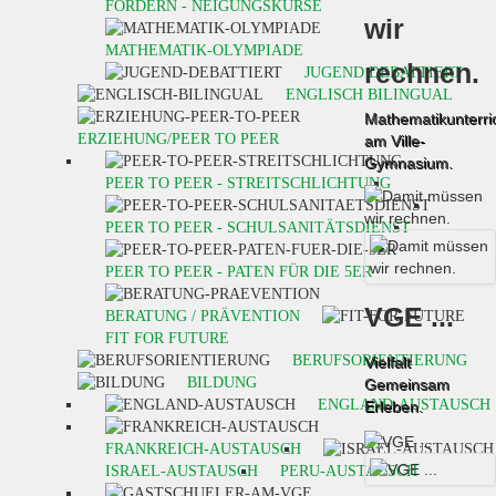
FORDERN - NEIGUNGSKURSE
wir
MATHEMATIK-OLYMPIADE
rechnen.
JUGEND DEBATTIERT
ENGLISCH BILINGUAL
Mathematikunterri
ERZIEHUNG/PEER TO PEER
am Ville-
Gymnasium.
PEER TO PEER - STREITSCHLICHTUNG
PEER TO PEER - SCHULSANITÄTSDIENST
PEER TO PEER - PATEN FÜR DIE 5ER
VGE ...
BERATUNG / PRÄVENTION
FIT FOR FUTURE
BERUFSORIENTIERUNG
Vielfalt
BILDUNG
Gemeinsam
ENGLAND-AUSTAUSCH
Erleben.
FRANKREICH-AUSTAUSCH
ISRAEL-AUSTAUSCH
PERU-AUSTAUSCH