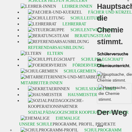
SCHÜLER HELFEN SCHÜLERN
Hauptsac
LEHRER:INNEN
FÄCHER UND KÜRZEL
die
SCHULLEITUNG
LEHRERRAT
Chemie
SCHULENTWICKLUNG
BERATUNGSTEAM
stimmt.
REFERENDARSAUSBILDUNG
ELTERN
Schülerversuche
SCHULPFLEGSCHAFT
im
FÖRDERVEREIN
Chemieunterricht.
SCHULGREMIEN
MITARBEITER:INNEN
SCHULSEKRETARIAT
HAUSMEISTER
Der Weg
SOZIALPÄDAGOGISCHER KOOPERATIONSPARTNER
EHEMALIGE
...
UNSERE SCHULE
PROGRAMM, PROFIL, PROJEKTE
SCHULPROGRAMM