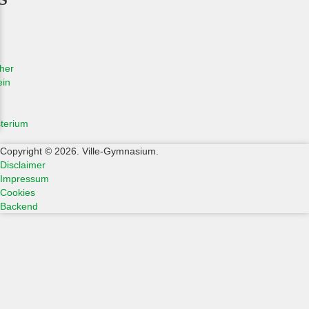
her
ein
sterium
Copyright © 2026. Ville-Gymnasium.
Disclaimer
Impressum
Cookies
Backend