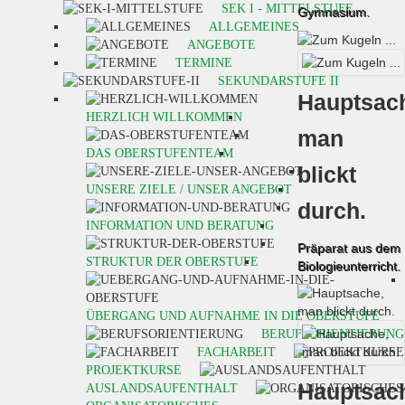
SEK I - MITTELSTUFE
Gymnasium.
ALLGEMEINES
ANGEBOTE
TERMINE
SEKUNDARSTUFE II
Hauptsac
HERZLICH WILLKOMMEN
man
DAS OBERSTUFENTEAM
blickt
UNSERE ZIELE / UNSER ANGEBOT
durch.
INFORMATION UND BERATUNG
Präparat aus dem
STRUKTUR DER OBERSTUFE
Biologieunterricht.
ÜBERGANG UND AUFNAHME IN DIE OBERSTUFE
BERUFSORIENTIERUNG
FACHARBEIT
PROJEKTKURSE
Hauptsac
AUSLANDSAUFENTHALT