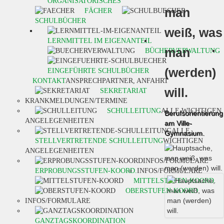
ORGANISATORISCHES
man
FÄCHER
SCHULBÜCHER
weiß, was
LERNMITTEL IM EIGENANTEIL
man
BÜCHERVERWALTUNG
(werden)
EINGEFÜHRTE SCHULBÜCHER
KONTAKT
ANSPRECHPARTNER, ANFAHRT
will.
SEKRETARIAT
KRANKMELDUNGEN/TERMINE
SCHULLEITUNG
ALLE WICHTIGEN
Berufsorientierung
ANGELEGENHEITEN
am Ville-
ALLE
Gymnasium.
STELLVERTRETENDE SCHULLEITUNG
WICHTIGEN
ANGELEGENHEITEN
INFOS/FORMULARE
ERPROBUNGSSTUFEN-KOORD.
INFOS/FORMULARE
MITTELSTUFEN-KOORD.
OBERSTUFEN-KOORD.
INFOS/FORMULARE
GANZTAGSKOORDINATION