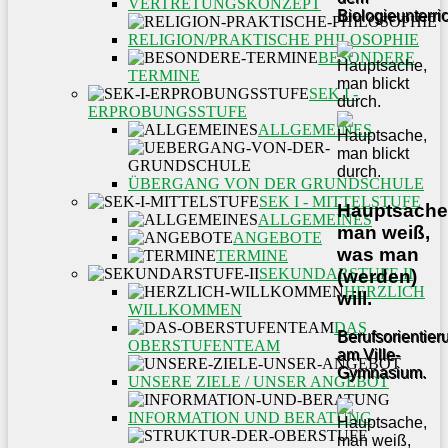
VERTRETUNGSKONZEPT
Biologieunterric
RELIGION/PRAKTISCHE PHILOSOPHIE
BESONDERE
TERMINE
SEK I -
ERPROBUNGSSTUFE
ALLGEMEINES
ÜBERGANG VON DER GRUNDSCHULE
SEK I - MITTELSTUFE
Hauptsache
ALLGEMEINES
man weiß,
ANGEBOTE
was man
TERMINE
SEKUNDARSTUFE II
(werden)
HERZLICH
will.
WILLKOMMEN
DAS
Berufsorientier
OBERSTUFENTEAM
am Ville-
Gymnasium.
UNSERE ZIELE / UNSER ANGEBOT
INFORMATION UND BERATUNG