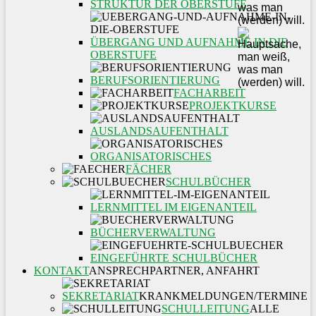
STRUKTUR DER OBERSTUFE
ÜBERGANG UND AUFNAHME IN DIE
OBERSTUFE
BERUFSORIENTIERUNG
FACHARBEIT
PROJEKTKURSE
AUSLANDSAUFENTHALT
ORGANISATORISCHES
FÄCHER
SCHULBÜCHER
LERNMITTEL IM EIGENANTEIL
BÜCHERVERWALTUNG
EINGEFÜHRTE SCHULBÜCHER
KONTAKT
ANSPRECHPARTNER, ANFAHRT
SEKRETARIAT
KRANKMELDUNGEN/TERMINE
SCHULLEITUNG
ALLE