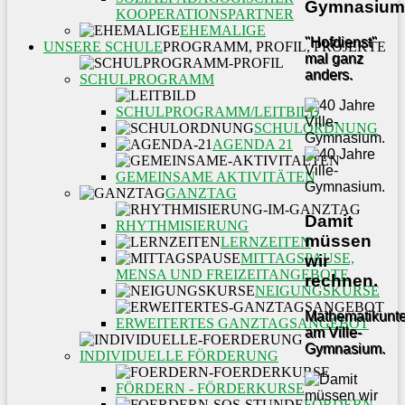
Gymnasium
KOOPERATIONSPARTNER
EHEMALIGE
"Hofdienst"
UNSERE SCHULE
PROGRAMM, PROFIL, PROJEKTE
mal ganz
anders.
SCHULPROGRAMM
SCHULPROGRAMM/LEITBILD
SCHULORDNUNG
AGENDA 21
GEMEINSAME AKTIVITÄTEN
GANZTAG
Damit
RHYTHMISIERUNG
müssen
LERNZEITEN
MITTAGSPAUSE,
wir
MENSA UND FREIZEITANGEBOTE
rechnen.
NEIGUNGSKURSE
Mathematikunter
ERWEITERTES GANZTAGSANGEBOT
am Ville-
Gymnasium.
INDIVIDUELLE FÖRDERUNG
FÖRDERN - FÖRDERKURSE
FÖRDERN -