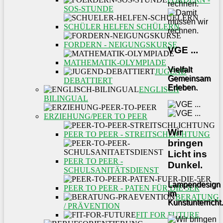
SOS-STUNDE
SCHÜLER HELFEN SCHÜLERN
FORDERN - NEIGUNGSKURSE
VGE ...
MATHEMATIK-OLYMPIADE
Vielfalt
JUGEND
Gemeinsam
DEBATTIERT
Erleben.
ENGLISCH
BILINGUAL
ERZIEHUNG/PEER TO PEER
Wir
PEER TO PEER - STREITSCHLICHTUNG
bringen
Licht ins
PEER TO PEER -
Dunkel.
SCHULSANITÄTSDIENST
Lampendesign
PEER TO PEER - PATEN FÜR DIE 5ER
im
BERATUNG
Kunstunterricht.
/ PRÄVENTION
FIT FOR FUTURE