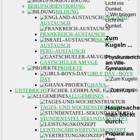
BERUFSORIENTIERUNG
BILDUNG
ENGLAND-
AUSTAUSCH
FRANKREICH-AUSTAUSCH
Zum
ISRAEL-
Kugeln ...
AUSTAUSCH
PERU-AUSTAUSCH
Physikunterrich
GASTSCHÜLER AM VGE
am Ville-
PROJEKTE
Gymnasium.
GIRLS' DAY / BOYS'
DAY
GHANA
UNTERRICHT
FÄCHER, LEHRPLÄNE, FÖRDERUNG
ALLGEMEINES
Hauptsache
TAGES- UND WOCHENSTRUKTUR
man blickt
STUNDENTAFEL SEKUNDARSTUFE I
durch.
LEISTUNGSBEWERTUNGSKONZEPT
Präparat aus
dem