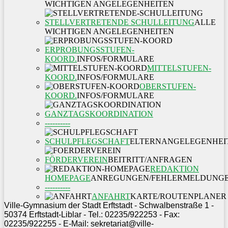
WICHTIGEN ANGELEGENHEITEN
STELLVERTRETENDE SCHULLEITUNG
ALLE
WICHTIGEN ANGELEGENHEITEN
ERPROBUNGSSTUFEN-
KOORD.
INFOS/FORMULARE
MITTELSTUFEN-
KOORD.
INFOS/FORMULARE
OBERSTUFEN-
KOORD.
INFOS/FORMULARE
GANZTAGSKOORDINATION
----------
SCHULPFLEGSCHAFT
ELTERNANGELEGENHEI
FÖRDERVEREIN
BEITRITT/ANFRAGEN
REDAKTION
HOMEPAGE
ANREGUNGEN/FEHLERMELDUNG
----------
ANFAHRT
KARTE/ROUTENPLANER
Ville-Gymnasium der Stadt Erftstadt - Schwalbenstraße 1 -
50374 Erftstadt-Liblar - Tel.: 02235/922253 - Fax:
02235/922255 - E-Mail: sekretariat@ville-