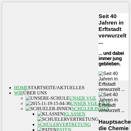
Seit 40
Jahren in
Erftstadt
verwurzelt
...
... und dabei
immer jung
geblieben.
HOME
STARTSEITE/AKTUELLES
WIR
ÜBER UNS
UNSER VGE
UNSER VGE-FILM
SCHÜLER:INNEN
KLASSEN
Hauptsache
SCHÜLERVERTRETUNG
die Chemie
PATEN