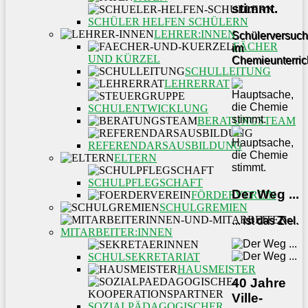
stimmt.
SCHÜLER HELFEN SCHÜLERN
LEHRER:INNEN
Schülerversuc
FÄCHER
im
UND KÜRZEL
Chemieunterric
SCHULLEITUNG
LEHRERRAT
SCHULENTWICKLUNG
BERATUNGSTEAM
REFERENDARSAUSBILDUNG
ELTERN
SCHULPFLEGSCHAFT
Der Weg ...
FÖRDERVEREIN
SCHULGREMIEN
... ist das Ziel.
MITARBEITER:INNEN
SCHULSEKRETARIAT
HAUSMEISTER
40 Jahre
Ville-
SOZIALPÄDAGOGISCHER