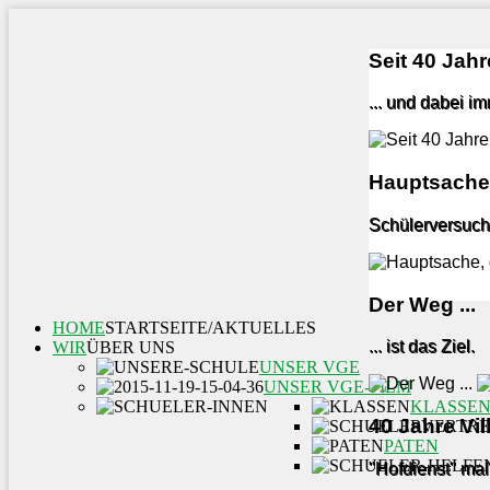
Seit 40 Jahre
... und dabei i
Hauptsache,
Schülerversuch
Der Weg ...
HOME
STARTSEITE/AKTUELLES
... ist das Ziel.
WIR
ÜBER UNS
UNSER VGE
UNSER VGE-FILM
KLASSE
40 Jahre Vi
PATEN
"Hofdienst" mal