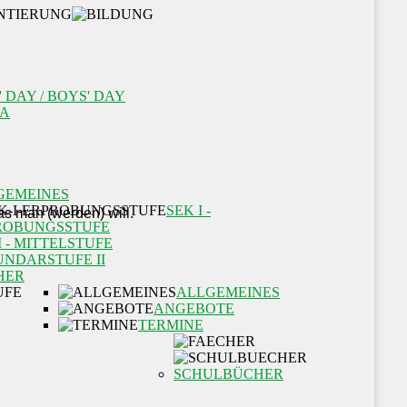
' DAY / BOYS' DAY
A
GEMEINES
SEK I -
ROBUNGSSTUFE
I - MITTELSTUFE
UNDARSTUFE II
HER
ALLGEMEINES
ANGEBOTE
TERMINE
SCHULBÜCHER