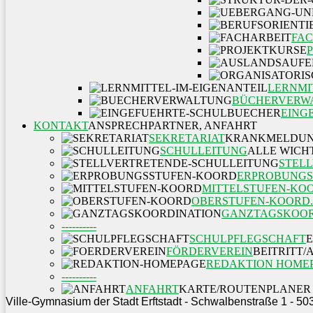
FAC
LERNMI
BÜCHERVERW
EING
KONTAKT
ANSPRECHPARTNER, ANFAHRT
SEKRETARIAT
KRANKMELDUN
SCHULLEITUNG
ALLE WICH
STEL
ERPROBUNGS
MITTELSTUFEN-KO
OBERSTUFEN-KOORD.
GANZTAGSKOOR
----------
SCHULPFLEGSCHAFT
FÖRDERVEREIN
BEITRITT
REDAKTION HOME
----------
ANFAHRT
KARTE/ROUTENPLANER
Ville-Gymnasium der Stadt Erftstadt - Schwalbenstraße 1 - 50