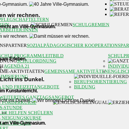
n wir rechnen.
PFLEGSCHAFT
ELTERN
REIN
SCHULGREMIEN
rricht am Ville-Gymnasium.
ARBEITER:INNEN
T
SOZIALPÄDAGOGISCHER KOOPERATIONSPA
SCHULPROGRAMM/LEITBILD
SCHULP
nsam Erleben.
SCHULORDNUNG
AGENDA 21
INDIVID
GEMEINSAME AKTIVITÄTEN
ENGLISC
HMISIERUNG
Licht ins Dunkel.
BERUFSORIENTIERUNG
A UND FREIZEITANGEBOTE
BILDUNG
m Kunstunterricht.
WEITERTES GANZTAGSANGEBOT
- FÖRDERKURSE
OS-STUNDE
...
LER HELFEN SCHÜLERN
- NEIGUNGSKURSE
ht am Ville-Gymnasium.
K-OLYMPIADE
ERT