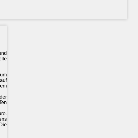
und
lle
ium
auf
dem
der
 Ten
ro.
ens
Die