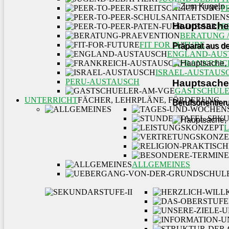
P
Hauptsache,
PE
BERATUNG 
FIT FOR FUTURE
Präparat aus de
ENGLAND-AUS
FRANKREIC
ISRAEL-AUSTAUS
PERU-AUSTAUSCH
Hauptsache,
GASTSCHÜLE
UNTERRICHT
FÄCHER, LEHRPLÄNE, FÖRDERUNG
Berufsorientie
ALLGEMEINES