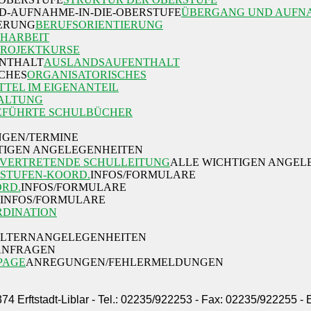
ÜBERGANG UND AUFNA
BERUFSORIENTIERUNG
HARBEIT
PROJEKTKURSE
AUSLANDSAUFENTHALT
ORGANISATORISCHES
TTEL IM EIGENANTEIL
ALTUNG
EFÜHRTE SCHULBÜCHER
GEN/TERMINE
TIGEN ANGELEGENHEITEN
LVERTRETENDE SCHULLEITUNG
ALLE WICHTIGEN ANGEL
STUFEN-KOORD.
INFOS/FORMULARE
ORD.
INFOS/FORMULARE
INFOS/FORMULARE
DINATION
ELTERNANGELEGENHEITEN
/ANFRAGEN
PAGE
ANREGUNGEN/FEHLERMELDUNGEN
374 Erftstadt-Liblar - Tel.: 02235/922253 - Fax: 02235/922255 