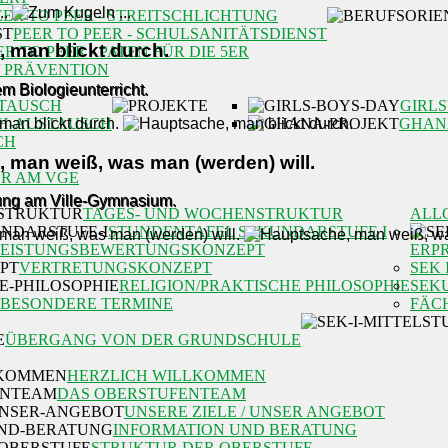
EER TO PEER - STREITSCHLICHTUNG
PEER TO PEER - SCHULSANITÄTSDIENST
 man blickt durch.
ER TO PEER - PATEN FÜR DIE 5ER
/ PRÄVENTION
m Biologieunterricht.
TAUSCH
GIRLS
H-AUSTAUSCH
GHAN
CH
 man weiß, was man (werden) will.
R AM VGE
rung am Ville-Gymnasium.
TAGES- UND WOCHENSTRUKTUR
ALL
STUNDENTAFEL SEKUNDARSTUFE I
LEISTUNGSBEWERTUNGSKONZEPT
ERP
VERTRETUNGSKONZEPT
SEK 
RELIGION/PRAKTISCHE PHILOSOPHIE
SEK
BESONDERE TERMINE
FÄC
ÜBERGANG VON DER GRUNDSCHULE
HERZLICH WILLKOMMEN
DAS OBERSTUFENTEAM
UNSERE ZIELE / UNSER ANGEBOT
INFORMATION UND BERATUNG
STRUKTUR DER OBERSTUFE