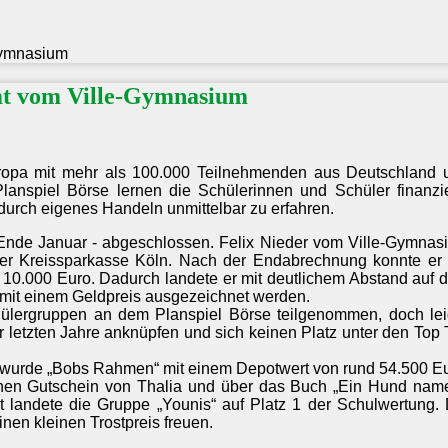
Gymnasium
mt vom Ville-Gymnasium
uropa mit mehr als 100.000 Teilnehmenden aus Deutschland 
anspiel Börse lernen die Schülerinnen und Schüler finanzie
urch eigenes Handeln unmittelbar zu erfahren.
 - Ende Januar - abgeschlossen. Felix Nieder vom Ville-Gymnas
h der Kreissparkasse Köln. Nach der Endabrechnung konnte er 
a 10.000 Euro. Dadurch landete er mit deutlichem Abstand auf 
l mit einem Geldpreis ausgezeichnet werden.
ülergruppen an dem Planspiel Börse teilgenommen, doch lei
r letzten Jahre anknüpfen und sich keinen Platz unter den Top
e wurde „Bobs Rahmen“ mit einem Depotwert von rund 54.500 Eu
inen Gutschein von Thalia und über das Buch „Ein Hund nam
it landete die Gruppe „Younis“ auf Platz 1 der Schulwertung. 
nen kleinen Trostpreis freuen.