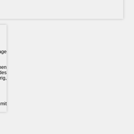
age
nen
des
ig,
mit