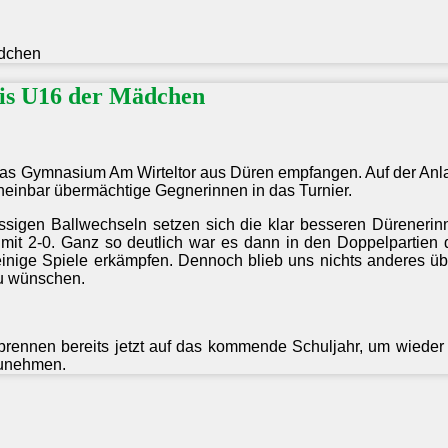
ädchen
nis U16 der Mädchen
r das Gymnasium Am Wirteltor aus Düren empfangen. Auf der Anl
heinbar übermächtige Gegnerinnen in das Turnier.
lassigen Ballwechseln setzen sich die klar besseren Dürenerin
n mit 2-0. Ganz so deutlich war es dann in den Doppelpartien 
nige Spiele erkämpfen. Dennoch blieb uns nichts anderes übr
zu wünschen.
 brennen bereits jetzt auf das kommende Schuljahr, um wieder 
zunehmen.