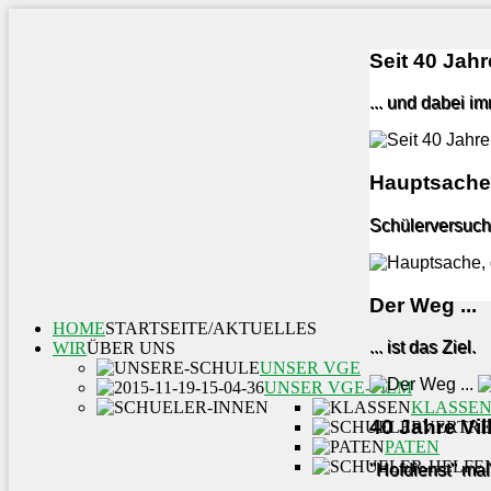
Seit 40 Jahre
... und dabei i
Hauptsache,
Schülerversuch
Der Weg ...
HOME
STARTSEITE/AKTUELLES
... ist das Ziel.
WIR
ÜBER UNS
UNSER VGE
UNSER VGE-FILM
KLASSE
40 Jahre Vi
PATEN
"Hofdienst" mal