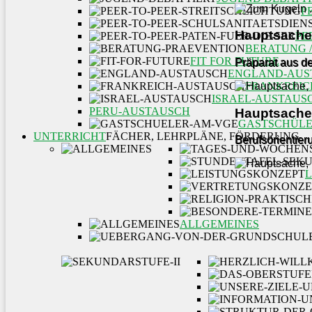
P
Hauptsache,
PE
BERATUNG 
FIT FOR FUTURE
Präparat aus de
ENGLAND-AUS
FRANKREIC
ISRAEL-AUSTAUS
PERU-AUSTAUSCH
Hauptsache,
GASTSCHÜLE
UNTERRICHT
FÄCHER, LEHRPLÄNE, FÖRDERUNG
Berufsorientie
ALLGEMEINES