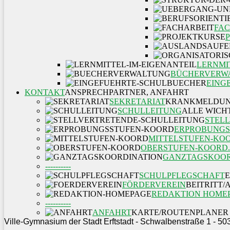
FAC
LERNMI
BÜCHERVERW
EING
KONTAKT
ANSPRECHPARTNER, ANFAHRT
SEKRETARIAT
KRANKMELDUN
SCHULLEITUNG
ALLE WICH
STEL
ERPROBUNGS
MITTELSTUFEN-KO
OBERSTUFEN-KOORD.
GANZTAGSKOOR
----------
SCHULPFLEGSCHAFT
FÖRDERVEREIN
BEITRITT
REDAKTION HOME
----------
ANFAHRT
KARTE/ROUTENPLANER
Ville-Gymnasium der Stadt Erftstadt - Schwalbenstraße 1 - 50