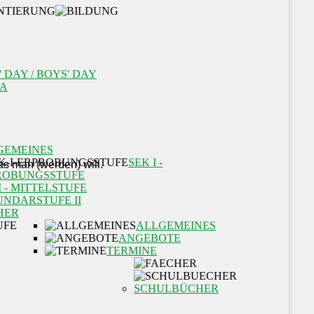
' DAY / BOYS' DAY
A
GEMEINES
SEK I -
ROBUNGSSTUFE
I - MITTELSTUFE
UNDARSTUFE II
HER
ALLGEMEINES
ANGEBOTE
TERMINE
SCHULBÜCHER