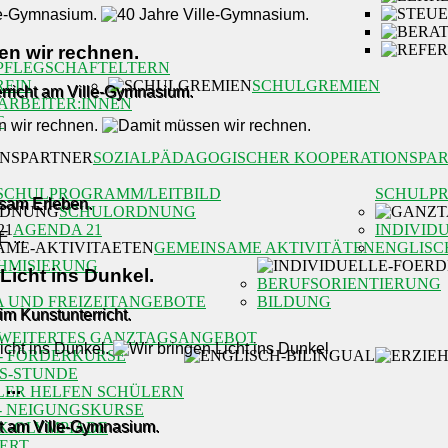
n wir rechnen.
PFLEGSCHAFT
ELTERN
REIN
SCHULGREMIEN
rricht am Ville-Gymnasium.
ARBEITER:INNEN
T
SOZIALPÄDAGOGISCHER KOOPERATIONSPA
SCHULPROGRAMM/LEITBILD
SCHULP
nsam Erleben.
SCHULORDNUNG
AGENDA 21
INDIVID
GEMEINSAME AKTIVITÄTEN
ENGLISC
HMISIERUNG
Licht ins Dunkel.
BERUFSORIENTIERUNG
A UND FREIZEITANGEBOTE
BILDUNG
m Kunstunterricht.
WEITERTES GANZTAGSANGEBOT
- FÖRDERKURSE
OS-STUNDE
...
LER HELFEN SCHÜLERN
- NEIGUNGSKURSE
ht am Ville-Gymnasium.
K-OLYMPIADE
ERT