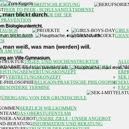
EER TO PEER - STREITSCHLICHTUNG
PEER TO PEER - SCHULSANITÄTSDIENST
 man blickt durch.
ER TO PEER - PATEN FÜR DIE 5ER
/ PRÄVENTION
m Biologieunterricht.
TAUSCH
GIRLS
H-AUSTAUSCH
GHAN
CH
 man weiß, was man (werden) will.
R AM VGE
rung am Ville-Gymnasium.
TAGES- UND WOCHENSTRUKTUR
ALL
STUNDENTAFEL SEKUNDARSTUFE I
LEISTUNGSBEWERTUNGSKONZEPT
ERP
VERTRETUNGSKONZEPT
SEK 
RELIGION/PRAKTISCHE PHILOSOPHIE
SEK
BESONDERE TERMINE
FÄC
ÜBERGANG VON DER GRUNDSCHULE
HERZLICH WILLKOMMEN
DAS OBERSTUFENTEAM
UNSERE ZIELE / UNSER ANGEBOT
INFORMATION UND BERATUNG
STRUKTUR DER OBERSTUFE