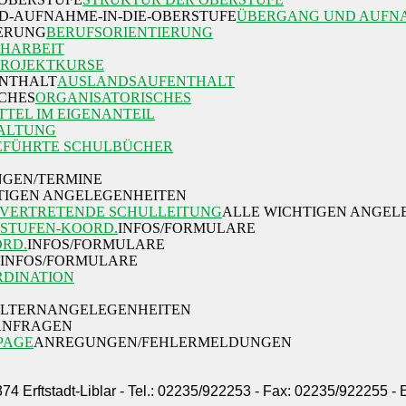
ÜBERGANG UND AUFNA
BERUFSORIENTIERUNG
HARBEIT
PROJEKTKURSE
AUSLANDSAUFENTHALT
ORGANISATORISCHES
TTEL IM EIGENANTEIL
ALTUNG
EFÜHRTE SCHULBÜCHER
GEN/TERMINE
TIGEN ANGELEGENHEITEN
LVERTRETENDE SCHULLEITUNG
ALLE WICHTIGEN ANGEL
STUFEN-KOORD.
INFOS/FORMULARE
ORD.
INFOS/FORMULARE
INFOS/FORMULARE
DINATION
ELTERNANGELEGENHEITEN
/ANFRAGEN
PAGE
ANREGUNGEN/FEHLERMELDUNGEN
374 Erftstadt-Liblar - Tel.: 02235/922253 - Fax: 02235/922255 